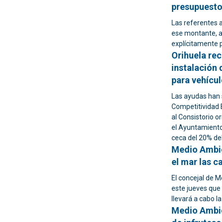
presupuesto
Las referentes a
ese montante, as
explícitamente 
Orihuela rec
instalación 
para vehícul
Las ayudas han s
Competitividad 
al Consistorio o
el Ayuntamiento
ceca del 20% del 
Medio Ambie
el mar las 
El concejal de 
este jueves que
llevará a cabo la
Medio Ambien