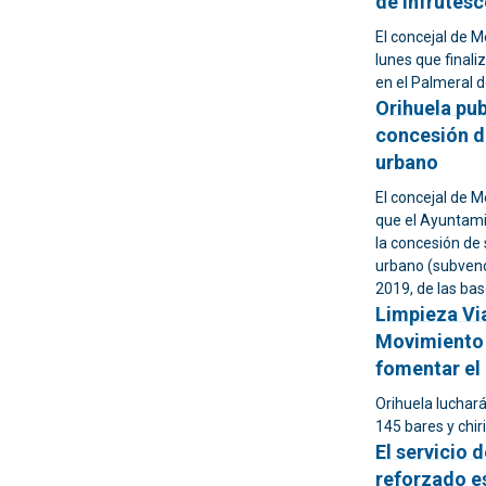
de infrutesc
El concejal de 
lunes que finali
en el Palmeral d
Orihuela pub
concesión d
urbano
El concejal de 
que el Ayuntami
la concesión de
urbano (subvenci
2019, de las base
Limpieza Vi
Movimiento 
fomentar el 
Orihuela luchar
145 bares y chiri
El servicio 
reforzado e