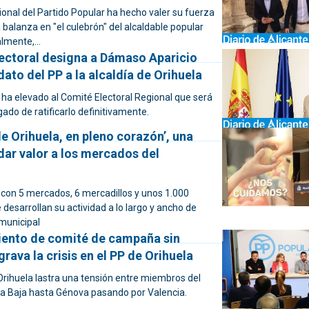
ional del Partido Popular ha hecho valer su fuerza
 balanza en "el culebrón" del alcaldable popular
lmente,...
lectoral designa a Dámaso Aparicio
to del PP a la alcaldía de Orihuela
 ha elevado al Comité Electoral Regional que será
ado de ratificarlo definitivamente.
 Orihuela, en pleno corazón’, una
dar valor a los mercados del
 con 5 mercados, 6 mercadillos y unos 1.000
esarrollan su actividad a lo largo y ancho de
 municipal
ento de comité de campaña sin
rava la crisis en el PP de Orihuela
Orihuela lastra una tensión entre miembros del
a Baja hasta Génova pasando por Valencia.