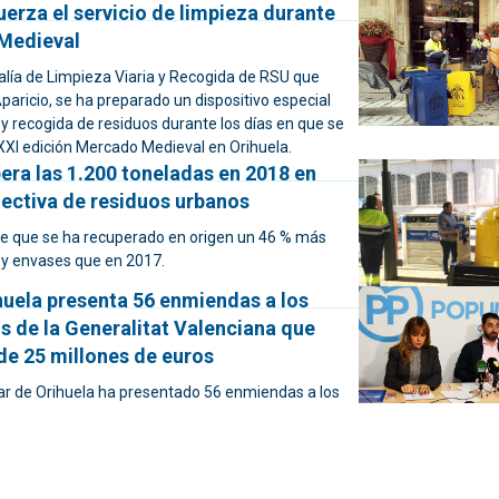
uerza el servicio de limpieza durante
Medieval
alía de Limpieza Viaria y Recogida de RSU que
aricio, se ha preparado un dispositivo especial
 y recogida de residuos durante los días en que se
 XXI edición Mercado Medieval en Orihuela.
era las 1.200 toneladas en 2018 en
lectiva de residuos urbanos
e que se ha recuperado en origen un 46 % más
 y envases que en 2017.
huela presenta 56 enmiendas a los
s de la Generalitat Valenciana que
e 25 millones de euros
lar de Orihuela ha presentado 56 enmiendas a los
 la Generalitat Valenciana para 2019 que suman
es...
ihuela pone en marcha la campaña
e Futuro”