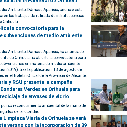
encias en el Palmeral de Orihuela
Medio Ambiente, Dámaso Aparicio, anunció este
zaron los trabajos de retirada de infrutescencias
e Orihuela.
lica la convocatoria para la
e subvenciones de medio ambiente
Medio Ambiente, Dámaso Aparicio, ha anunciado
ento de Orihuela ha abierto la convocatoria para
 subvenciones en materia de medio ambiente
ón 2019), tras la publicación, 13 de agosto de
s en el Boletín Oficial de la Provincia de Alicante.
aria y RSU presenta la campaña
Banderas Verdes en Orihuela para
reciclaje de envases de vidrio
á por su reconocimiento ambiental de la mano de
nguitos de la localidad.
de Limpieza Viaria de Orihuela se verá
ste verano con la incorporación de 39