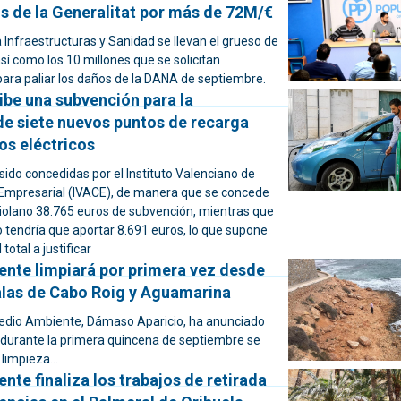
s de la Generalitat por más de 72M/€
 Infraestructuras y Sanidad se llevan el grueso de
í como los 10 millones que se solicitan
para paliar los daños de la DANA de septiembre.
ibe una subvención para la
de siete nuevos puntos de recarga
os eléctricos
ido concedidas por el Instituto Valenciano de
Empresarial (IVACE), de manera que se concede
riolano 38.765 euros de subvención, mientras que
 tendría que aportar 8.691 euros, lo que supone
total a justificar
nte limpiará por primera vez desde
calas de Cabo Roig y Aguamarina
Medio Ambiente, Dámaso Aparicio, ha anunciado
 durante la primera quincena de septiembre se
 limpieza...
te finaliza los trabajos de retirada