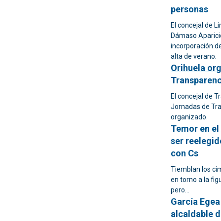
personas
El concejal de L
Dámaso Aparicio
incorporación d
alta de verano.
Orihuela org
Transparenc
El concejal de T
Jornadas de Tra
organizado.
Temor en el
ser reelegid
con Cs
Tiemblan los cim
en torno a la fi
pero...
García Egea
alcaldable d