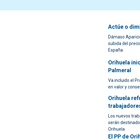
Actúe o dimi
Dámaso Aparicio 
subida del preci
España.
Orihuela ini
Palmeral
Va incluido el P
en valor y conse
Orihuela ref
trabajadore
Los nuevos trab
serán destinados
Orihuela.
El PP de Ori