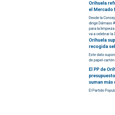
Orihuela ref
el Mercado 
Desde la Concej
dirige Dámaso Ap
para la limpieza
va a celebrar la
Orihuela sup
recogida se
Este dato supon
de papel-cartón
El PP de Ori
presupuesto
suman más d
El Partido Popu
presupuestos de
más de 25 millon
El PP de Or
“Hablamos d