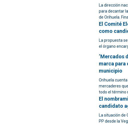
La dirección nac
para decantar la
de Orihuela. Fina
El Comité E
como candida
La propuesta se
el órgano encarg
‘Mercados de
marca para 
municipio
Orihuela cuenta
mercaderes que d
todo el término
El nombrami
candidato ag
La situación de 
PP desde la Veg