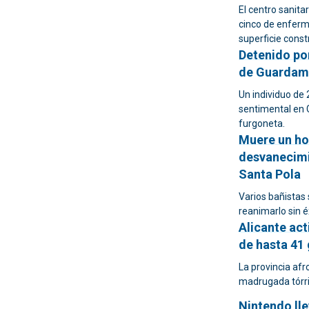
El centro sanita
cinco de enferme
superficie cons
Detenido por
de Guardam
Un individuo de 
sentimental en 
furgoneta.
Muere un hom
desvanecimi
Santa Pola
Varios bañistas 
reanimarlo sin é
Alicante act
de hasta 41
La provincia afr
madrugada tórri
Nintendo lle