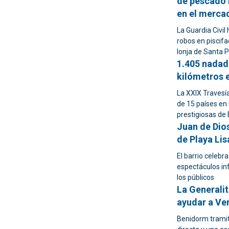
de pescado 
en el merca
La Guardia Civil
robos en piscif
lonja de Santa P
1.405 nadad
kilómetros 
La XXIX Travesí
de 15 países en
prestigiosas de
Juan de Dios
de Playa Lis
El barrio celebra
espectáculos inf
los públicos
La Generalit
ayudar a Ve
Benidorm tramit