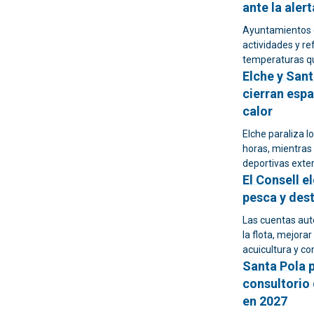
ante la aler
Ayuntamientos d
actividades y r
temperaturas q
Elche y San
cierran espa
calor
Elche paraliza lo
horas, mientras
deportivas exter
El Consell e
pesca y dest
Las cuentas aut
la flota, mejorar
acuicultura y c
Santa Pola p
consultorio 
en 2027