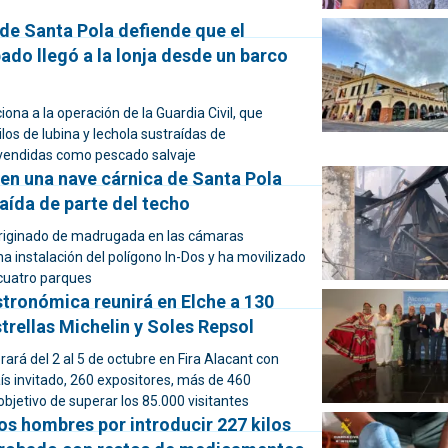
de Santa Pola defiende que el
do llegó a la lonja desde un barco
iona a la operación de la Guardia Civil, que
ilos de lubina y lechola sustraídas de
y vendidas como pescado salvaje
 en una nave cárnica de Santa Pola
aída de parte del techo
originado de madrugada en las cámaras
una instalación del polígono In-Dos y ha movilizado
cuatro parques
stronómica reunirá en Elche a 130
trellas Michelin y Soles Repsol
brará del 2 al 5 de octubre en Fira Alacant con
s invitado, 260 expositores, más de 460
 objetivo de superar los 85.000 visitantes
os hombres por introducir 227 kilos