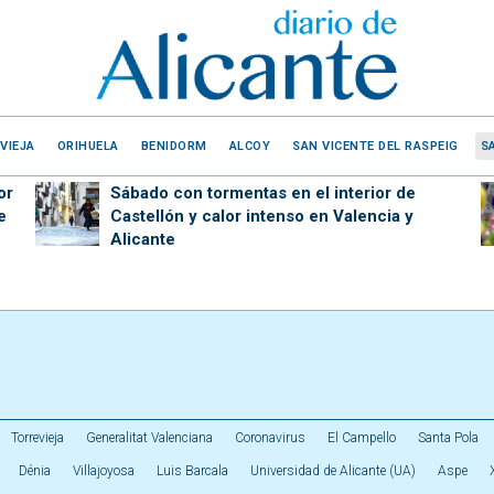
VIEJA
ORIHUELA
BENIDORM
ALCOY
SAN VICENTE DEL RASPEIG
S
or
Sábado con tormentas en el interior de
e
Castellón y calor intenso en Valencia y
Alicante
Torrevieja
Generalitat Valenciana
Coronavirus
El Campello
Santa Pola
Dénia
Villajoyosa
Luis Barcala
Universidad de Alicante (UA)
Aspe