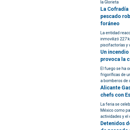
la Glorieta
La Cofradía 
pescado roba
foráneo
La entidad reacc
inmovilizó 227 k
piscifactorías 
Un incendio
provoca la c
El fuego se ha 
frigoríficas de 
a bomberos de 
Alicante Ga
chefs con Es
La feria se cele
México como paí
actividades y el
Detenidos d