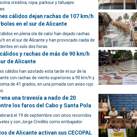
ocina creativa, ropa, parkour y tatuajes
es
nes cálidos dejan rachas de 107 km/h
rboles en el sur de Alicante
álidos en plena ola de calor han dejado rachas
/h en el sur de Alicante y han provocado caída de
identes en solo dos horas.
cálidos y rachas de más de 90 km/h
sur de Alicante
s cálidos han azotado esta tarde el sur de la
cante con rachas de viento superiores a 90 km/h y
ima de 41 grados, en una jornada con aviso rojo
mo.
rena una travesía a nado de 20
ntre los faros del Cabo y Santa Pola
ebrará el 19 de septiembre con cinco recorridos
iveles y con Jorge Crivillés como embajador
ios de Alicante activan sus CECOPAL