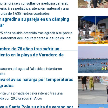
rio tendrá seis consultas de medicina general,
ría, área pediátrica, atención maternal y una
truida de 1.635 metros cuadrados
 agredir a su pareja en un cámping
ar
25 años ha sido detenido tras agredir a su pareja
Guardamar del Segura y darse a la fuga en una
bre de 78 años tras sufrir un
ento en la playa de Varadero de
sacaron del agua al fallecido e intentaron
xito
iva el aviso naranja por temperaturas
 grados
onta una jornada de calor intenso tras una
da con 29,6 grados en Alcoi
va a Santa Pola su gira de verano por