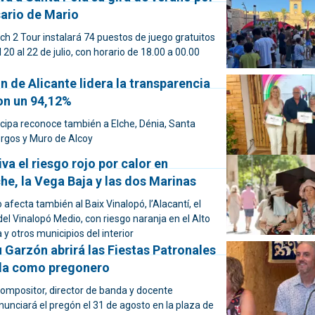
sario de Mario
ch 2 Tour instalará 74 puestos de juego gratuitos
l 20 al 22 de julio, con horario de 18.00 a 00.00
n de Alicante lidera la transparencia
on un 94,12%
ticipa reconoce también a Elche, Dénia, Santa
orgos y Muro de Alcoy
va el riesgo rojo por calor en
che, la Vega Baja y las dos Marinas
o afecta también al Baix Vinalopó, l’Alacantí, el
el Vinalopó Medio, con riesgo naranja en el Alto
à y otros municipios del interior
 Garzón abrirá las Fiestas Patronales
la como pregonero
compositor, director de banda y docente
unciará el pregón el 31 de agosto en la plaza de