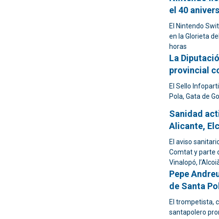
el 40 aniver
El Nintendo Swit
en la Glorieta de
horas
La Diputació
provincial c
El Sello Infopar
Pola, Gata de G
Sanidad acti
Alicante, El
El aviso sanitari
Comtat y parte d
Vinalopó, l’Alcoi
Pepe Andreu
de Santa Po
El trompetista, 
santapolero pron