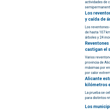
actividades de c
semipermanent
Los revento
y caída de á
Los reventones c
de hasta 107 km
árboles y 24 inc
Reventones 
castigan el 
Varios reventone
provincia de Ali
máximas por enc
por calor extre
Alicante est
kilómetros e
La prueba se cel
para distintos n
Los municip