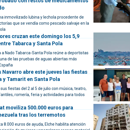
robado con restos de medicamentos
do
 ha inmovilizado lubina y lechola procedente de
actorías que se vendía como pescado salvaje en la
ola
ores cruzan este domingo los 5,9
entre Tabarca y Santa Pola
a a Nado Tabarca-Santa Pola reúne a deportistas
 una de las pruebas de aguas abiertas más
 España
 Navarro abre este jueves las fiestas
a y Tamarit en Santa Pola
 sus fiestas del 2 al 5 de julio con música, teatro,
antiles, romería, feria y actividades para todos
at moviliza 500.000 euros para
nezuela tras los terremotos
a 8.000 euros de ayuda, Elche habilita atención