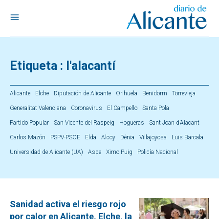
Etiqueta :
l'alacantí
Alicante
Elche
Diputación de Alicante
Orihuela
Benidorm
Torrevieja
Generalitat Valenciana
Coronavirus
El Campello
Santa Pola
Partido Popular
San Vicente del Raspeig
Hogueras
Sant Joan d’Alacant
Carlos Mazón
PSPV-PSOE
Elda
Alcoy
Dénia
Villajoyosa
Luis Barcala
Universidad de Alicante (UA)
Aspe
Ximo Puig
Policía Nacional
Sanidad activa el riesgo rojo
por calor en Alicante, Elche, la