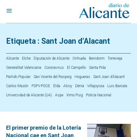
Etiqueta :
Sant Joan d’Alacant
Alicante
Elche
Diputación de Alicante
Orihuela
Benidorm
Torrevieja
Generalitat Valenciana
Coronavirus
El Campello
Santa Pola
Partido Popular
San Vicente del Raspeig
Hogueras
Sant Joan d’Alacant
Carlos Mazón
PSPV-PSOE
Elda
Alcoy
Dénia
Villajoyosa
Luis Barcala
Universidad de Alicante (UA)
Aspe
Ximo Puig
Policía Nacional
El primer premio de la Lotería
Nacional cae en Sant Joan