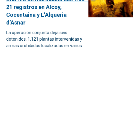
21 registros en Alcoy,
Cocentaina y L’Alqueria
d’Asnar
La operación conjunta deja seis
detenidos, 1.121 plantas intervenidas y
armas prohibidas localizadas en varios
inmuebles
Caen seis plantaciones de
marihuana entre Alcoy,
Cocentaina y L’Alqueria
d’Asnar
La operación conjunta se ha saldado con
seis detenidos, 21 registros, 1.121
plantas intervenidas y armas prohibidas
localizadas en varios inmuebles
Alcoy amplía cuatro meses las
obras del IES Andreu Sempere
y fija su final en agosto