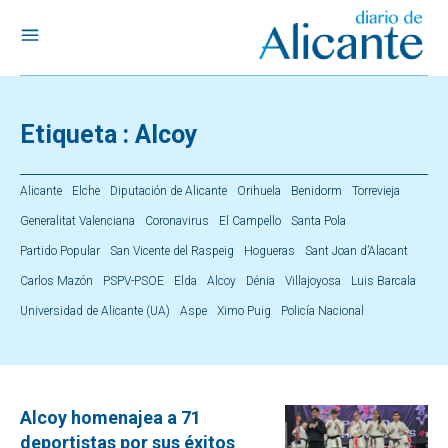
Etiqueta :
Alcoy
Alicante
Elche
Diputación de Alicante
Orihuela
Benidorm
Torrevieja
Generalitat Valenciana
Coronavirus
El Campello
Santa Pola
Partido Popular
San Vicente del Raspeig
Hogueras
Sant Joan d’Alacant
Carlos Mazón
PSPV-PSOE
Elda
Alcoy
Dénia
Villajoyosa
Luis Barcala
Universidad de Alicante (UA)
Aspe
Ximo Puig
Policía Nacional
Alcoy homenajea a 71
deportistas por sus éxitos