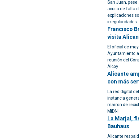
San Juan, pese a
acusa de falta 
explicaciones s
irregularidades.
Francisco Br
visita Alica
El oficial de ma
Ayuntamiento a
reunión del Cons
Alcoy
Alicante amp
con más ser
La red digital d
instancia genera
marrón de recicl
MiDNI
La Marjal, f
Bauhaus
Alicante respal