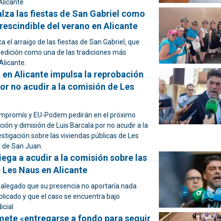
Alicante
lza las fiestas de San Gabriel como
rescindible del verano en Alicante
ca el arraigo de las fiestas de San Gabriel, que
 edición como una de las tradiciones más
Alicante.
 en Alicante impulsa la reprobación
or no acudir a la comisión de Les
promís y EU-Podem pedirán en el próximo
ción y dimisión de Luis Barcala por no acudir a la
stigación sobre las viviendas públicas de Les
a de San Juan.
iega a acudir a la comisión sobre las
 Les Naus en Alicante
a alegado que su presencia no aportaría nada
plicado y que el caso se encuentra bajo
icial
mete «entregarse a fondo para seguir