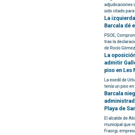
adjudicaciones 
sido citado para 
La izquierd
Barcala dé 
PSOE, Compromís
tras la declarac
de Rocío Góme
La oposición
admitir Gal
piso en Les
La exedil de Ur
tenía un piso en
Barcala nieg
administrado
Playa de Sa
El alcalde de Al
municipal que n
Fraorgi, empresa