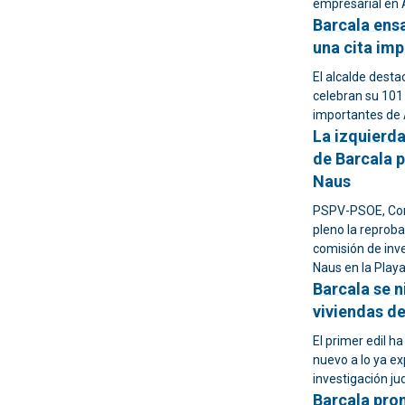
empresarial en 
Barcala ensa
una cita imp
El alcalde desta
celebran su 101
importantes de 
La izquierda
de Barcala p
Naus
PSPV-PSOE, Com
pleno la reproba
comisión de inve
Naus en la Play
Barcala se n
viviendas de
El primer edil h
nuevo a lo ya ex
investigación jud
Barcala pro