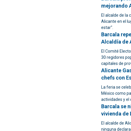
mejorando A
El alcalde de la 
Alicante en el 
estar".
Barcala repe
Alcaldía de 
El Comité Electo
30 regidores pop
capitales de pro
Alicante Ga
chefs con Es
La feria se cele
México como paí
actividades y el
Barcala se n
vivienda de 
El alcalde de Al
ninguna declarac