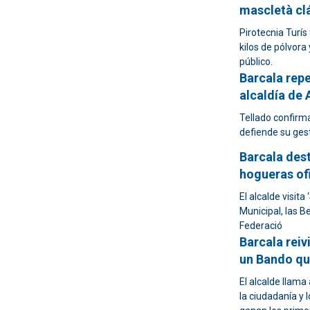
mascletà cl
Pirotecnia Turís
kilos de pólvora
público.
Barcala repe
alcaldía de 
Tellado confirma
defiende su ges
Barcala dest
hogueras ofi
El alcalde visita 
Municipal, las B
Federació
Barcala reiv
un Bando que
El alcalde llama
la ciudadanía y 