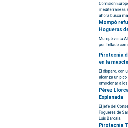
Comisión Europe
mediterráneas al
ahora busca ma
Mompó refue
Hogueras de
Mompó visita Ali
por Tellado com
Pirotecnia 
en la mascl
El disparo, con 
alcanza un pico
emocionar a los 
Pérez Llorca
Explanada
El jefe del Cons
Fogueres de San
Luis Barcala
Pirotecnia T