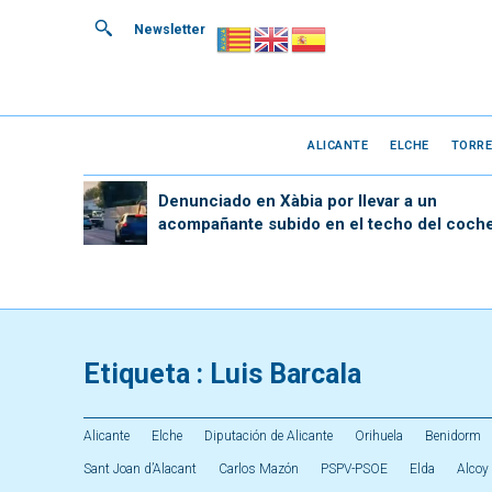
Newsletter
ALICANTE
ELCHE
TORRE
Denunciado en Xàbia por llevar a un
acompañante subido en el techo del coch
Etiqueta :
Luis Barcala
Alicante
Elche
Diputación de Alicante
Orihuela
Benidorm
Sant Joan d’Alacant
Carlos Mazón
PSPV-PSOE
Elda
Alcoy