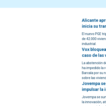
Alicante apr
inicia su t
El nuevo PGE tri
de 42.000 vivien
industrial.
Vox bloquea 
caso de las 
La abstención d
ha impedido la r
Barcala por su n
sobre las vivien
Jovempa se 
impulsar la 
Jovempa se suma
la innovación, a