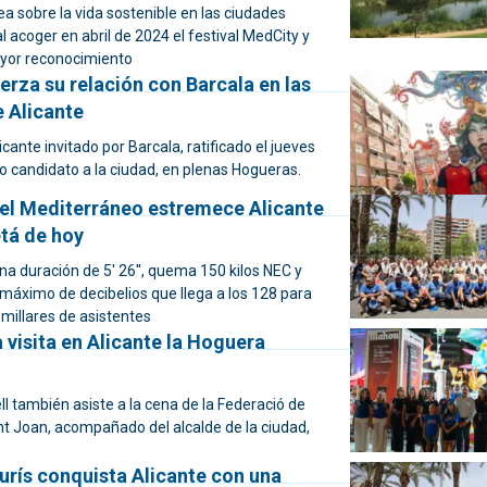
a sobre la vida sostenible en las ciudades
 acoger en abril de 2024 el festival MedCity y
yor reconocimiento
rza su relación con Barcala en las
 Alicante
cante invitado por Barcala, ratificado el jueves
o candidato a la ciudad, en plenas Hogueras.
del Mediterráneo estremece Alicante
etá de hoy
una duración de 5' 26'', quema 150 kilos NEC y
 máximo de decibelios que llega a los 128 para
millares de asistentes
 visita en Alicante la Hoguera
ell también asiste a la cena de la Federació de
t Joan, acompañado del alcalde de la ciudad,
urís conquista Alicante con una