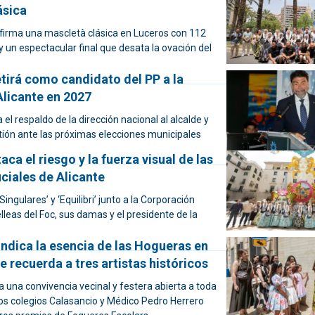
ásica
 firma una mascletà clásica en Luceros con 112
 y un espectacular final que desata la ovación del
tirá como candidato del PP a la
Alicante en 2027
 el respaldo de la dirección nacional al alcalde y
tión ante las próximas elecciones municipales
aca el riesgo y la fuerza visual de las
ciales de Alicante
‘Singulares’ y ‘Equilibri’ junto a la Corporación
elleas del Foc, sus damas y el presidente de la
indica la esencia de las Hogueras en
 recuerda a tres artistas históricos
 a una convivencia vecinal y festera abierta a toda
los colegios Calasancio y Médico Pedro Herrero