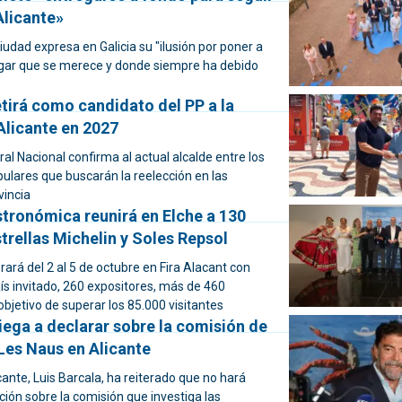
licante»
ciudad expresa en Galicia su "ilusión por poner a
lugar que se merece y donde siempre ha debido
tirá como candidato del PP a la
Alicante en 2027
ral Nacional confirma al actual alcalde entre los
ulares que buscarán la reelección en las
vincia
stronómica reunirá en Elche a 130
trellas Michelin y Soles Repsol
brará del 2 al 5 de octubre en Fira Alacant con
s invitado, 260 expositores, más de 460
 objetivo de superar los 85.000 visitantes
iega a declarar sobre la comisión de
Les Naus en Alicante
icante, Luis Barcala, ha reiterado que no hará
ión sobre la comisión que investiga las