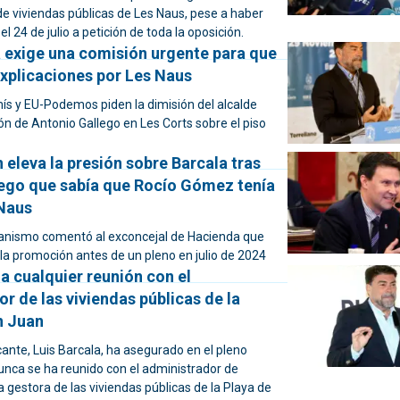
de viviendas públicas de Les Naus, pese a haber
el 24 de julio a petición de toda la oposición.
a exige una comisión urgente para que
explicaciones por Les Naus
 y EU-Podemos piden la dimisión del alcalde
ión de Antonio Gallego en Les Corts sobre el piso
z
 eleva la presión sobre Barcala tras
lego que sabía que Rocío Gómez tenía
 Naus
banismo comentó al exconcejal de Hacienda que
 la promoción antes de un pleno en julio de 2024
a cualquier reunión con el
r de las viviendas públicas de la
n Juan
icante, Luis Barcala, ha asegurado en el pleno
unca se ha reunido con el administrador de
 gestora de las viviendas públicas de la Playa de