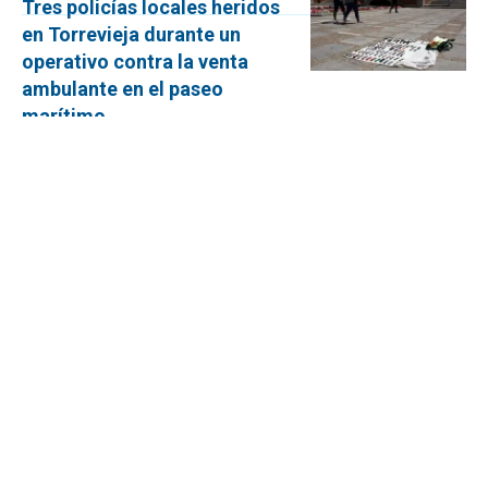
Tres policías locales heridos
en Torrevieja durante un
operativo contra la venta
ambulante en el paseo
marítimo
El responsable de Seguridad y
Emergencias ha indicado que en
determinados momentos llegan a
concentrarse en el paseo marítimo más
de medio centenar de vendedores
ambulantes
À Punt emitirá la final del
Certamen Internacional de
Habaneras de Torrevieja
La televisión pública ofrecerá la gala en
diferido el domingo 26 de julio desde el
Teatro Municipal, donde se conocerán
los coros ganadores
José Manuel Zapata