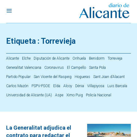
Etiqueta :
Torrevieja
Alicante
Elche
Diputación de Alicante
Orihuela
Benidorm
Torrevieja
Generalitat Valenciana
Coronavirus
El Campello
Santa Pola
Partido Popular
San Vicente del Raspeig
Hogueras
Sant Joan d’Alacant
Carlos Mazón
PSPV-PSOE
Elda
Alcoy
Dénia
Villajoyosa
Luis Barcala
Universidad de Alicante (UA)
Aspe
Ximo Puig
Policía Nacional
La Generalitat adjudica el
contrato para redactar el