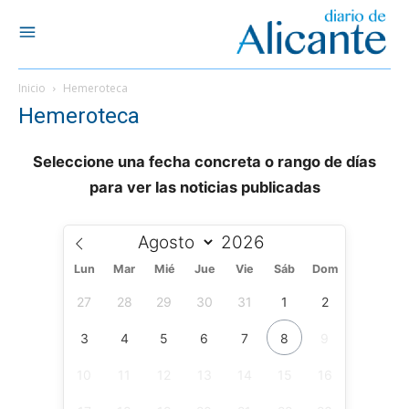
Inicio
Hemeroteca
Hemeroteca
Seleccione una fecha concreta o rango de días
para ver las noticias publicadas
Lun
Mar
Mié
Jue
Vie
Sáb
Dom
27
28
29
30
31
1
2
3
4
5
6
7
8
9
10
11
12
13
14
15
16