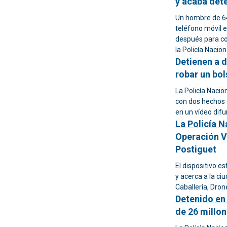
y acaba dete
Un hombre de 64
teléfono móvil 
después para con
la Policía Nacion
Detienen a d
robar un bo
La Policía Nacion
con dos hechos o
en un vídeo difu
La Policía N
Operación Ve
Postiguet
El dispositivo es
y acerca a la c
Caballería, Drone
Detenido en 
de 26 millo