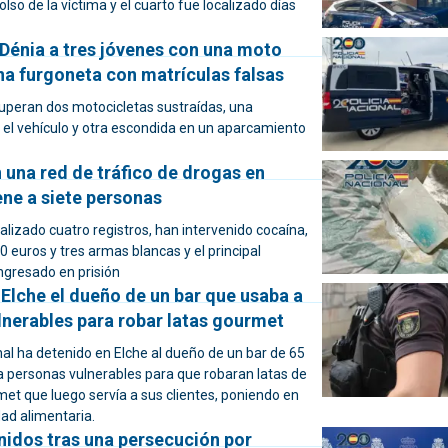
olso de la víctima y el cuarto fue localizado días
 Dénia a tres jóvenes con una moto
na furgoneta con matrículas falsas
uperan dos motocicletas sustraídas, una
 el vehículo y otra escondida en un aparcamiento
 una red de tráfico de drogas en
ene a siete personas
ealizado cuatro registros, han intervenido cocaína,
 euros y tres armas blancas y el principal
ngresado en prisión
Elche el dueño de un bar que usaba a
lnerables para robar latas gourmet
nal ha detenido en Elche al dueño de un bar de 65
a personas vulnerables para que robaran latas de
et que luego servía a sus clientes, poniendo en
dad alimentaria.
nidos tras una persecución por