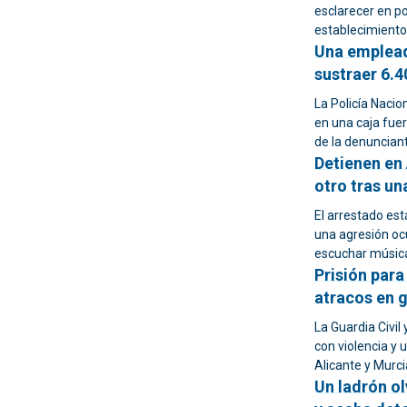
esclarecer en p
establecimiento
Una emplead
sustraer 6.4
La Policía Nacio
en una caja fuer
de la denuncian
Detienen en 
otro tras un
El arrestado es
una agresión ocu
escuchar música
Prisión para
atracos en g
La Guardia Civil 
con violencia y
Alicante y Murci
Un ladrón ol