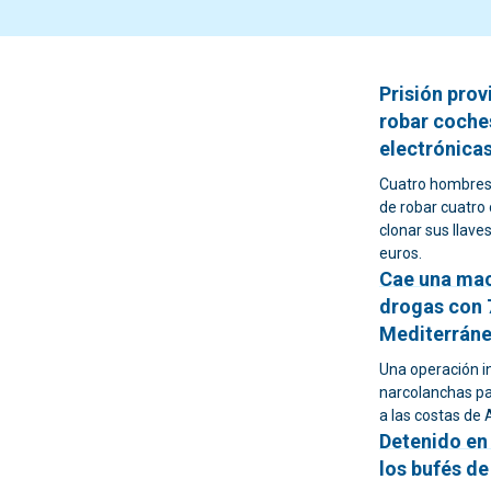
Prisión prov
robar coches
electrónica
Cuatro hombres 
de robar cuatro
clonar sus llave
euros.
Cae una mac
drogas con 7
Mediterrán
Una operación i
narcolanchas pa
a las costas de 
Detenido en
los bufés d