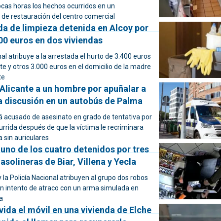
ocas horas los hechos ocurridos en un
 de restauración del centro comercial
a de limpieza detenida en Alcoy por
00 euros en dos viviendas
nal atribuye a la arrestada el hurto de 3.400 euros
te y otros 3.000 euros en el domicilio de la madre
te
Alicante a un hombre por apuñalar a
a discusión en un autobús de Palma
tá acusado de asesinato en grado de tentativa por
rrida después de que la víctima le recriminara
 sin auriculares
 uno de los cuatro detenidos por tres
asolineras de Biar, Villena y Yecla
y la Policía Nacional atribuyen al grupo dos robos
 un intento de atraco con un arma simulada en
a
vida el móvil en una vivienda de Elche