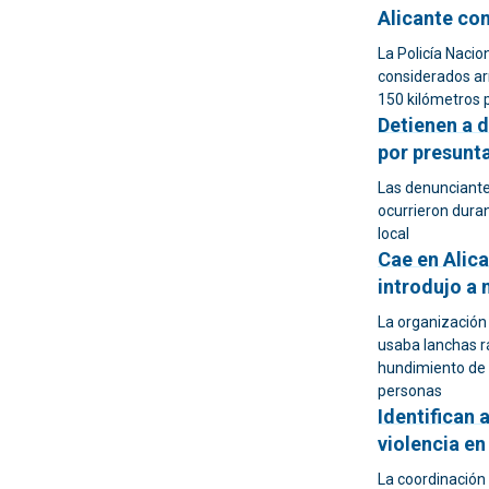
Alicante co
La Policía Nacio
considerados ar
150 kilómetros 
Detienen a 
por presunta
Las denunciantes
ocurrieron duran
local
Cae en Alic
introdujo a
La organización
usaba lanchas rá
hundimiento de 
personas
Identifican 
violencia en
La coordinación 