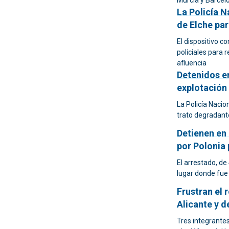
Murcia y Barcel
La Policía N
de Elche par
El dispositivo c
policiales para
afluencia
Detenidos e
explotación 
La Policía Nacio
trato degradant
Detienen en 
por Polonia
El arrestado, de
lugar donde fue
Frustran el 
Alicante y d
Tres integrante