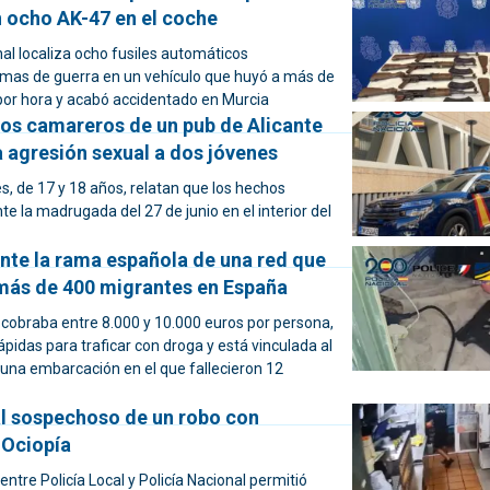
n ocho AK-47 en el coche
nal localiza ocho fusiles automáticos
mas de guerra en un vehículo que huyó a más de
por hora y acabó accidentado en Murcia
dos camareros de un pub de Alicante
 agresión sexual a dos jóvenes
, de 17 y 18 años, relatan que los hechos
te la madrugada del 27 de junio en el interior del
ante la rama española de una red que
 más de 400 migrantes en España
 cobraba entre 8.000 y 10.000 euros por persona,
pidas para traficar con droga y está vinculada al
una embarcación en el que fallecieron 12
al sospechoso de un robo con
 Ociopía
entre Policía Local y Policía Nacional permitió