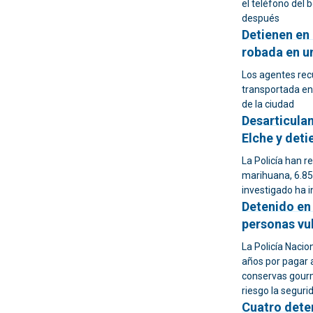
el teléfono del b
después
Detienen en
robada en u
Los agentes rec
transportada en
de la ciudad
Desarticulan
Elche y deti
La Policía han r
marihuana, 6.850
investigado ha i
Detenido en 
personas vu
La Policía Nacio
años por pagar 
conservas gourm
riesgo la seguri
Cuatro dete