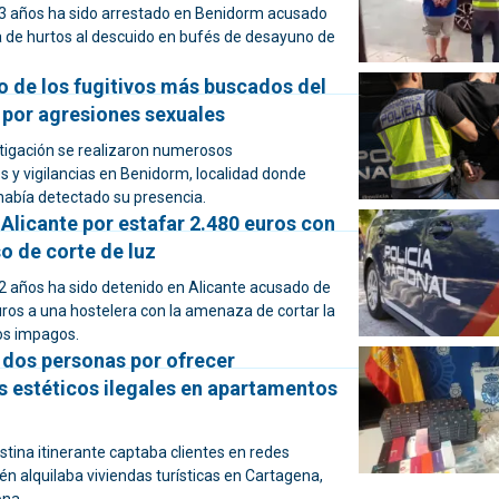
3 años ha sido arrestado en Benidorm acusado
 de hurtos al descuido en bufés de desayuno de
o de los fugitivos más buscados del
 por agresiones sexuales
stigación se realizaron numerosos
 y vigilancias en Benidorm, localidad donde
 había detectado su presencia.
Alicante por estafar 2.480 euros con
so de corte de luz
 años ha sido detenido en Alicante acusado de
uros a una hostelera con la amenaza de cortar la
os impagos.
 dos personas por ofrecer
s estéticos ilegales en apartamentos
estina itinerante captaba clientes en redes
én alquilaba viviendas turísticas en Cartagena,