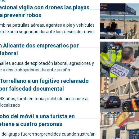
ona
acional vigila con drones las playas
a prevenir robos
ombina patrullas aéreas, agentes a pie y vehículos
 reforzar la seguridad durante los meses de mayor
n Alicante dos empresarios por
laboral
nal les acusa de explotación laboral, agresiones y
e a dos trabajadoras durante un año.
Torrellano a un fugitivo reclamado
 por falsedad documental
 48 años, también tenía prohibido acercarse al
 localizado
robo del móvil a una turista en
etiene a cuatro personas
s del grupo fueron sorprendidos cuando sustraían