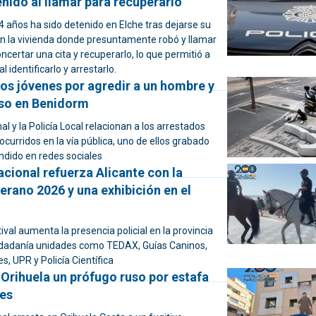
nido al llamar para recuperarlo
 años ha sido detenido en Elche tras dejarse su
en la vivienda donde presuntamente robó y llamar
certar una cita y recuperarlo, lo que permitió a
al identificarlo y arrestarlo.
os jóvenes por agredir a un hombre y
lso en Benidorm
al y la Policía Local relacionan a los arrestados
curridos en la vía pública, uno de ellos grabado
ndido en redes sociales
acional refuerza Alicante con la
rano 2026 y una exhibición en el
tival aumenta la presencia policial en la provincia
iudadanía unidades como TEDAX, Guías Caninos,
s, UPR y Policía Científica
Orihuela un prófugo ruso por estafa
nes