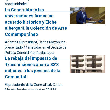
oportunidades"
La Generalitat y las
universidades firman un
acuerdo histórico y Elche
albergará la Colección de Arte
Contemporáneo
Además el president, Carlos Mazón, ha
presentado 44 medidas en el Debate de
Política General. Conócelas aquí
La rebaja del Impuesto de
Transmisiones ahorra 33’3
millones a los jóvenes de la
Comunitat
El presidente de la Generalitat, Carlos
Mazón, ha destacado que 22.658
jóvenes se han beneficiado de este
alivio fiscal en la adquisición de su
primera vivienda.