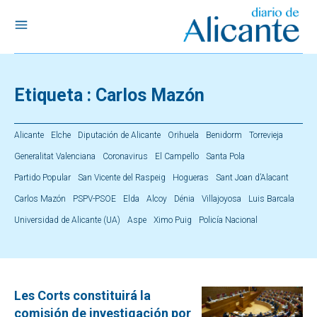
Etiqueta :
Carlos Mazón
Alicante
Elche
Diputación de Alicante
Orihuela
Benidorm
Torrevieja
Generalitat Valenciana
Coronavirus
El Campello
Santa Pola
Partido Popular
San Vicente del Raspeig
Hogueras
Sant Joan d’Alacant
Carlos Mazón
PSPV-PSOE
Elda
Alcoy
Dénia
Villajoyosa
Luis Barcala
Universidad de Alicante (UA)
Aspe
Ximo Puig
Policía Nacional
Les Corts constituirá la
comisión de investigación por