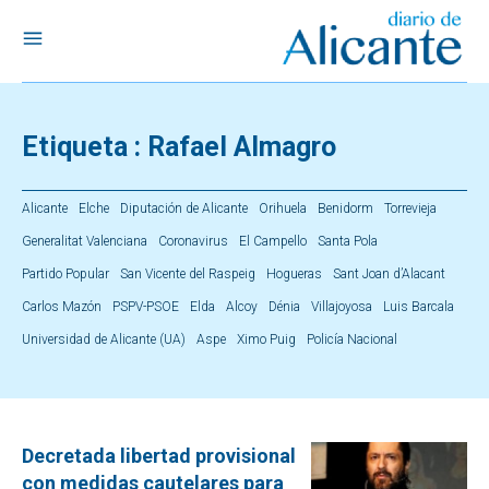
Etiqueta :
Rafael Almagro
Alicante
Elche
Diputación de Alicante
Orihuela
Benidorm
Torrevieja
Generalitat Valenciana
Coronavirus
El Campello
Santa Pola
Partido Popular
San Vicente del Raspeig
Hogueras
Sant Joan d’Alacant
Carlos Mazón
PSPV-PSOE
Elda
Alcoy
Dénia
Villajoyosa
Luis Barcala
Universidad de Alicante (UA)
Aspe
Ximo Puig
Policía Nacional
Decretada libertad provisional
con medidas cautelares para