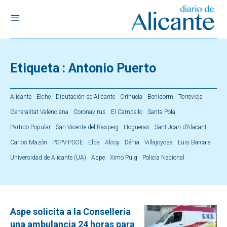
Etiqueta :
Antonio Puerto
Alicante
Elche
Diputación de Alicante
Orihuela
Benidorm
Torrevieja
Generalitat Valenciana
Coronavirus
El Campello
Santa Pola
Partido Popular
San Vicente del Raspeig
Hogueras
Sant Joan d’Alacant
Carlos Mazón
PSPV-PSOE
Elda
Alcoy
Dénia
Villajoyosa
Luis Barcala
Universidad de Alicante (UA)
Aspe
Ximo Puig
Policía Nacional
Aspe solicita a la Conselleria
una ambulancia 24 horas para