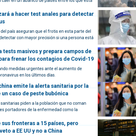
 caer en un abanico de países entre los que está
ará a hacer test anales para detectar
us
del país aseguran que el frotis en esta parte del
detectar con mayor precisión si una persona está
za tests masivos y prepara campos de
para frenar los contagios de Covid-19
ando medidas urgentes ante el aumento de
ronavirus en los últimos días.
hina emite la alerta sanitaria por la
 un caso de peste bubónica
 sanitarias piden a la población que no coman
es portadores de la enfermedad como la
 sus fronteras a 15 países, pero
veto a EE UU y no a China