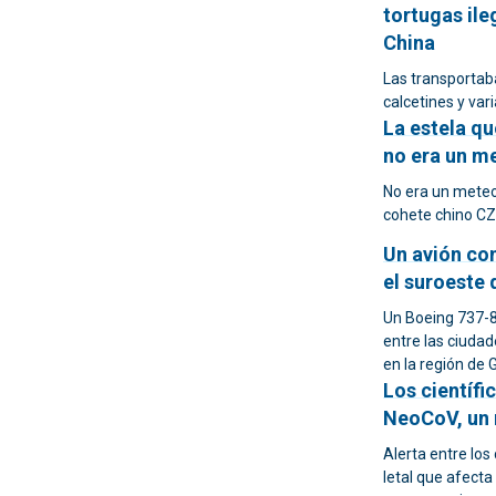
tortugas il
China
Las transportab
calcetines y var
La estela qu
no era un m
No era un meteor
cohete chino CZ
Un avión con
el suroeste 
Un Boeing 737-8
entre las ciuda
en la región de 
Los científ
NeoCoV, un 
Alerta entre los
letal que afecta