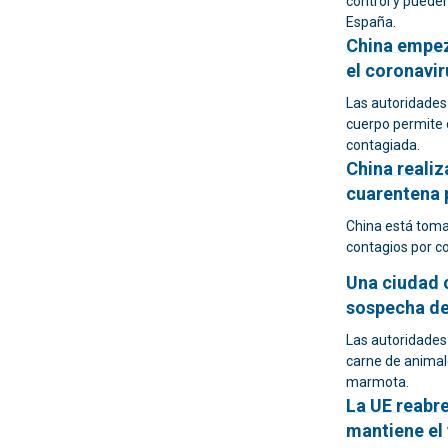
control y pueden
España.
China empez
el coronavir
Las autoridades 
cuerpo permite 
contagiada.
China reali
cuarentena 
China está tom
contagios por co
Una ciudad c
sospecha de
Las autoridades
carne de animal
marmota.
La UE reabre
mantiene el 