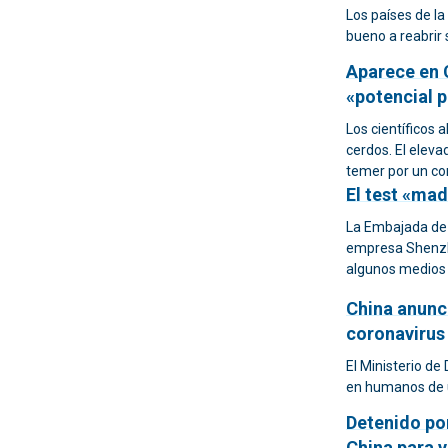
Los países de la
bueno a reabrir s
Aparece en 
«potencial 
Los científicos 
cerdos. El elev
temer por un co
El test «mad
La Embajada de 
empresa Shenzhe
algunos medios e
China anunci
coronavirus
El Ministerio de
en humanos de u
Detenido po
China para v