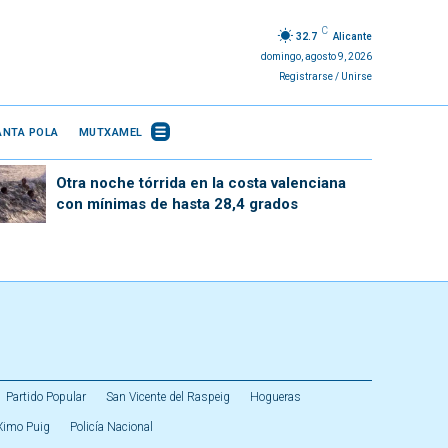
C
32.7
Alicante
domingo, agosto 9, 2026
Registrarse / Unirse
ANTA POLA
MUTXAMEL
Otra noche tórrida en la costa valenciana
con mínimas de hasta 28,4 grados
Partido Popular
San Vicente del Raspeig
Hogueras
Ximo Puig
Policía Nacional