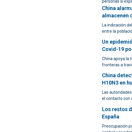
personas si exp
China alarma
almacenen c
La indicación d
entre la poblaci
Un epidemió
Covid-19 po
China apoya la t
fronteras a tra
China detect
H10N3 en h
Las autoridades 
el contacto con 
Los restos d
España
Preocupación po