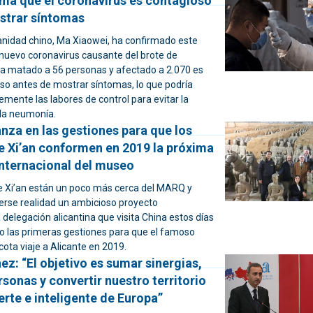
rma que el coronavirus es contagioso
strar síntomas
Sanidad chino, Ma Xiaowei, ha confirmado este
nuevo coronavirus causante del brote de
 matado a 56 personas y afectado a 2.070 es
uso antes de mostrar síntomas, lo que podría
emente las labores de control para evitar la
la neumonía.
nza en las gestiones para que los
e Xi’an conformen en 2019 la próxima
internacional del museo
e Xi’an están un poco más cerca del MARQ y
rse realidad un ambicioso proyecto
a delegación alicantina que visita China estos días
bo las primeras gestiones para que el famoso
acota viaje a Alicante en 2019.
z: “El objetivo es sumar sinergias,
sonas y convertir nuestro territorio
erte e inteligente de Europa”