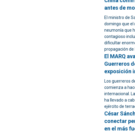
China confi
antes de mo
El ministro de 
domingo que el 
neumonía que ha
contagioso incl
dificultar enorm
propagación de 
El MARQ ava
Guerreros d
exposición 
Los guerreros d
comienza a hace
internacional. L
ha llevado a ca
ejército de terr
César Sánche
conectar per
en el más fu