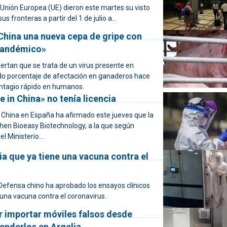
 Unión Europea (UE) dieron este martes su visto
us fronteras a partir del 1 de julio a...
China una nueva cepa de gripe con
pandémico»
alertan que se trata de un virus presente en
ado porcentaje de afectación en ganaderos hace
ntagio rápido en humanos.
e in China» no tenía licencia
China en España ha afirmado este jueves que la
n Bioeasy Biotechnology, a la que según
l Ministerio...
a que ya tiene una vacuna contra el
 Defensa chino ha aprobado los ensayos clínicos
na vacuna contra el coronavirus.
r importar móviles falsos desde
enderlos en Argelia