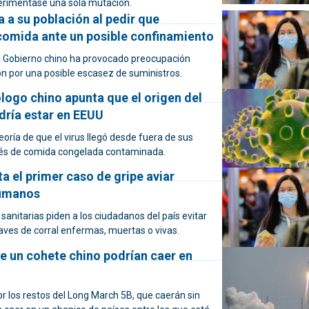
erimentase una sola mutación.
 a su población al pedir que
omida ante un posible confinamiento
el Gobierno chino ha provocado preocupación
ón por una posible escasez de suministros.
logo chino apunta que el origen del
dría estar en EEUU
eoría de que el virus llegó desde fuera de sus
vés de comida congelada contaminada.
a el primer caso de gripe aviar
umanos
sanitarias piden a los ciudadanos del país evitar
aves de corral enfermas, muertas o vivas.
e un cohete chino podrían caer en
r los restos del Long March 5B, que caerán sin