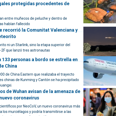
egales protegidas procedentes de
an entre muñecos de peluche y dentro de
ias habían fallecido
e recorrió la Comunitat Valenciana y
eteorito
ito ni un Starlink, sino la etapa superior del
-2F que lanzó tres astronautas
 133 personas a bordo se estrella en
de China
00 de China Eastern que realizaba el trayecto
des chinas de Kunming y Cantón se ha precipitado
Guangxi.
icos de Wuhan avisan de la amenaza de
nuevo coronavirus
 científicos por NeoCoV, un nuevo coronavirus más
 a los murciélagos y podría transmitirse a las