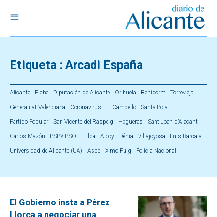
Etiqueta :
Arcadi España
Alicante
Elche
Diputación de Alicante
Orihuela
Benidorm
Torrevieja
Generalitat Valenciana
Coronavirus
El Campello
Santa Pola
Partido Popular
San Vicente del Raspeig
Hogueras
Sant Joan d’Alacant
Carlos Mazón
PSPV-PSOE
Elda
Alcoy
Dénia
Villajoyosa
Luis Barcala
Universidad de Alicante (UA)
Aspe
Ximo Puig
Policía Nacional
El Gobierno insta a Pérez
Llorca a negociar una