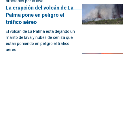
arrasadas por la lava.
La erupción del volcán de La
Palma pone en peligro el
tráfico aéreo
El volcán de La Palma está dejando un
manto de lava y nubes de ceniza que
están poniendo en peligro el tráfico
aéreo.
El volcán de La Palma obliga a
desalojar a más de 5.000
personas
Desde el 112 Canarias recomiendan a la
población mantener la calma, cerrar
puertas y ventanas de las casas
Comienza la erupción de un
volcán en la Cumbre Vieja de
la isla de Palma
El volcán de la Cumbre Vieja en la isla de
Palma ha entrado en erupción tras una