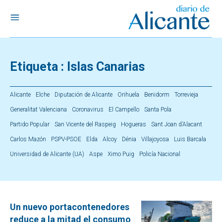
Etiqueta :
Islas Canarias
Alicante
Elche
Diputación de Alicante
Orihuela
Benidorm
Torrevieja
Generalitat Valenciana
Coronavirus
El Campello
Santa Pola
Partido Popular
San Vicente del Raspeig
Hogueras
Sant Joan d’Alacant
Carlos Mazón
PSPV-PSOE
Elda
Alcoy
Dénia
Villajoyosa
Luis Barcala
Universidad de Alicante (UA)
Aspe
Ximo Puig
Policía Nacional
Un nuevo portacontenedores
reduce a la mitad el consumo