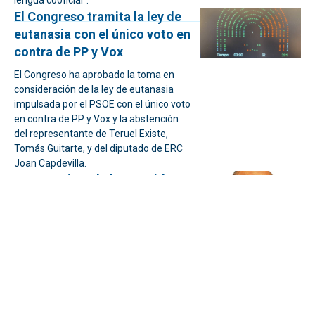
lengua cooficial".
El Congreso tramita la ley de
eutanasia con el único voto en
contra de PP y Vox
El Congreso ha aprobado la toma en
consideración de la ley de eutanasia
impulsada por el PSOE con el único voto
en contra de PP y Vox y la abstención
del representante de Teruel Existe,
Tomás Guitarte, y del diputado de ERC
Joan Capdevilla.
Las mentiras de los partidos
independentistas en el
Congreso
Ramón Palmeral escribe sobre el Rey y
los partidos independentistas.
Vox se queda fuera de las
mesas de las comisiones del
Congreso y culpa al