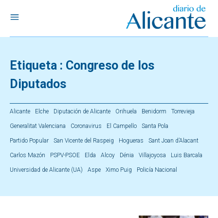
Etiqueta :
Congreso de los
Diputados
Alicante
Elche
Diputación de Alicante
Orihuela
Benidorm
Torrevieja
Generalitat Valenciana
Coronavirus
El Campello
Santa Pola
Partido Popular
San Vicente del Raspeig
Hogueras
Sant Joan d’Alacant
Carlos Mazón
PSPV-PSOE
Elda
Alcoy
Dénia
Villajoyosa
Luis Barcala
Universidad de Alicante (UA)
Aspe
Ximo Puig
Policía Nacional