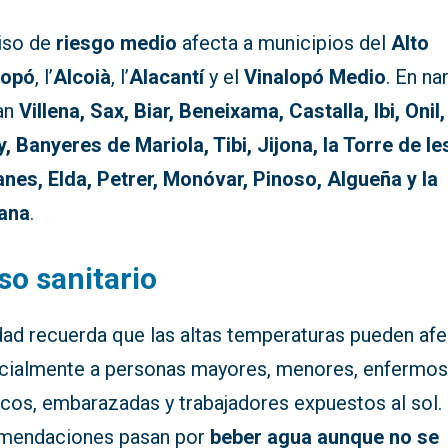
viso de
riesgo medio
afecta a municipios del
Alto
lopó
, l’
Alcoià
, l’
Alacantí
y el
Vinalopó Medio
. En na
ran
Villena, Sax, Biar, Beneixama, Castalla, Ibi, Onil,
, Banyeres de Mariola, Tibi, Jijona, la Torre de le
nes, Elda, Petrer, Monóvar, Pinoso, Algueña y la
ana
.
so sanitario
dad recuerda que las altas temperaturas pueden afe
cialmente a personas mayores, menores, enfermo
icos, embarazadas y trabajadores expuestos al sol.
mendaciones pasan por
beber agua aunque no se