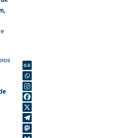
m,
re
pios
de