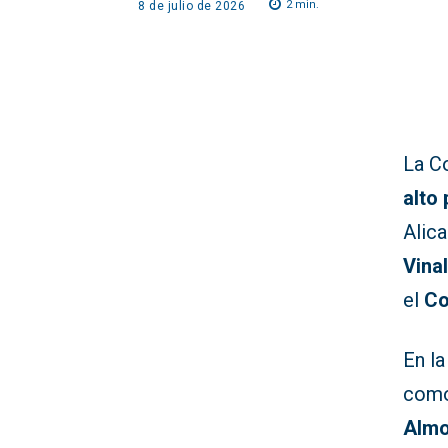
2
min.
8 de julio de 2026
La C
alto
Alica
Vina
el
Co
En l
com
Almo