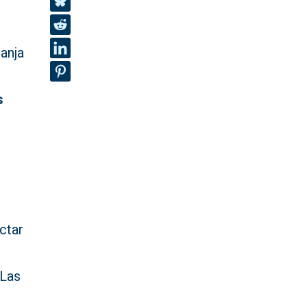
ranja
s
ctar
s
 Las