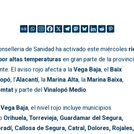
onselleria de Sanidad ha activado este miércoles
r
 por altas temperaturas
en gran parte de la provinc
nte. El aviso rojo afecta a la
Vega Baja
, el
Baix
lopó
, l’
Alacantí
, la
Marina Alta
, la
Marina Baixa
,
mtat
y parte del
Vinalopó Medio
.
a
Vega Baja
, el nivel rojo incluye municipios
o
Orihuela, Torrevieja, Guardamar del Segura,
radí, Callosa de Segura, Catral, Dolores, Rojales