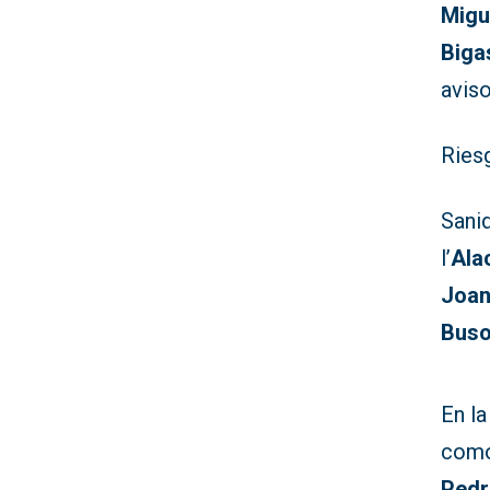
Migu
Biga
avis
Riesg
Sani
l’
Ala
Joan
Buso
En l
com
Pedr