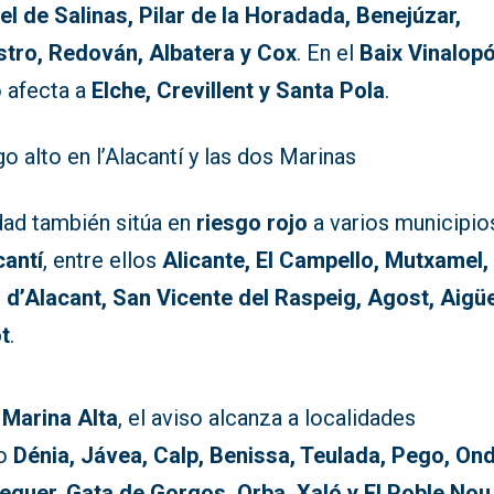
el de Salinas, Pilar de la Horadada, Benejúzar,
stro, Redován, Albatera y Cox
. En el
Baix Vinalop
o afecta a
Elche, Crevillent y Santa Pola
.
o alto en l’Alacantí y las dos Marinas
dad también sitúa en
riesgo rojo
a varios municipio
cantí
, entre ellos
Alicante, El Campello, Mutxamel,
 d’Alacant, San Vicente del Raspeig, Agost, Aigü
t
.
a
Marina Alta
, el aviso alcanza a localidades
o
Dénia, Jávea, Calp, Benissa, Teulada, Pego, On
eguer, Gata de Gorgos, Orba, Xaló y El Poble Nou