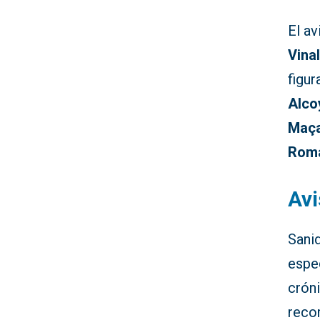
El a
Vina
figu
Alcoy
Maça
Rom
Avi
Sani
espe
crón
reco