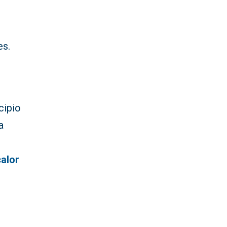
es.
cipio
a
calor