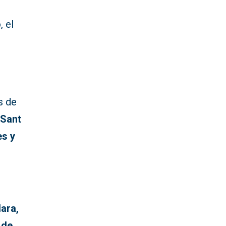
ó
, el
s de
 Sant
es y
dara,
 de