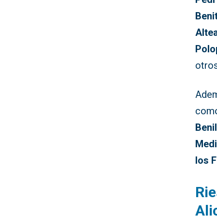
Benit
Altea
Polop
otros
Ademá
com
Beni
Med
los 
Rie
Ali