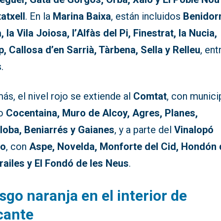
atxell
. En la
Marina Baixa
, están incluidos
Benidor
, la Vila Joiosa, l’Alfàs del Pi, Finestrat, la Nucia,
, Callosa d’en Sarrià, Tàrbena, Sella y Relleu
, ent
.
s, el nivel rojo se extiende al
Comtat
, con munici
o
Cocentaina, Muro de Alcoy, Agres, Planes,
lloba, Beniarrés y Gaianes
, y a parte del
Vinalopó
io
, con
Aspe, Novelda, Monforte del Cid, Hondón 
Frailes y El Fondó de les Neus
.
sgo naranja en el interior de
cante