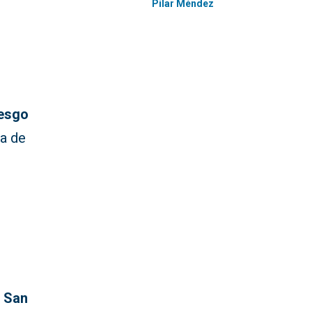
Pilar Méndez
iesgo
ia de
, San