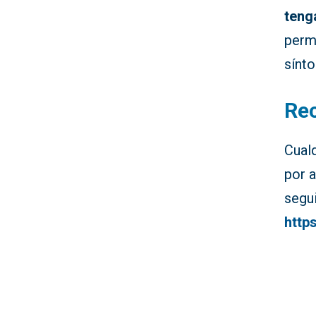
teng
perm
sínt
Re
Cual
por 
segui
http