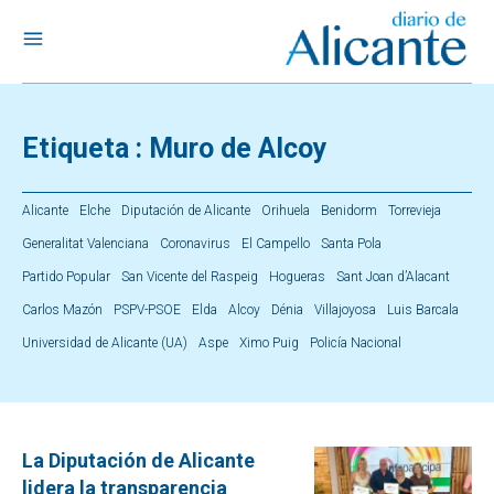
Etiqueta :
Muro de Alcoy
Alicante
Elche
Diputación de Alicante
Orihuela
Benidorm
Torrevieja
Generalitat Valenciana
Coronavirus
El Campello
Santa Pola
Partido Popular
San Vicente del Raspeig
Hogueras
Sant Joan d’Alacant
Carlos Mazón
PSPV-PSOE
Elda
Alcoy
Dénia
Villajoyosa
Luis Barcala
Universidad de Alicante (UA)
Aspe
Ximo Puig
Policía Nacional
La Diputación de Alicante
lidera la transparencia