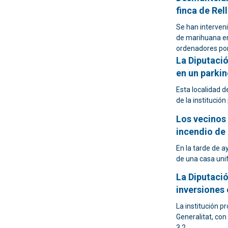
finca de Rel
Se han interven
de marihuana en
ordenadores port
La Diputació
en un parkin
Esta localidad d
de la institució
Los vecinos 
incendio de 
En la tarde de ay
de una casa unif
La Diputaci
inversiones 
La institución p
Generalitat, con
3,2.