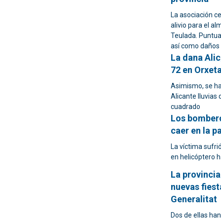
La asociación c
alivio para el a
Teulada. Puntua
así como daños 
La dana Alic
72 en Orxet
Asimismo, se ha
Alicante lluvias
cuadrado
Los bombero
caer en la p
La víctima sufr
en helicóptero h
La provinci
nuevas fiesta
Generalitat
Dos de ellas han 