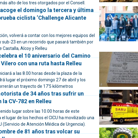
más alto de los tres otorgados por el Consell.
acoge el domingo la tercera y última
prueba ciclista ‘Challenge Alicante
ción, volverá a contar con los mejores equipos del
y sub-23 en un recorrido que pasará también por
e Castalla, Alcoy y Relleu
celebra el 10 aniversario del Camino
Vilero con una ruta hasta Relleu
niciará a las 8.00 horas desde la plaza de la
drá lugar el próximo domingo 27 de abril y los
rrerán un trayecto de 17’5 kilómetros
otorista de 34 años tras sufrir un
 la CV-782 en Relleu
tenido lugar sobre las 10.00 horas de este
el lugar de los hechos el CICU ha movilizado una
 (Servicio de Atención Médica de Urgencia).
ombre de 81 años tras volcar su