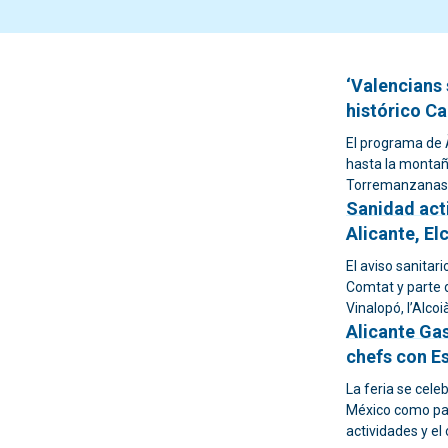
‘Valencians 
histórico Ca
El programa de À
hasta la montaña
Torremanzanas 
Sanidad acti
Alicante, El
El aviso sanitari
Comtat y parte d
Vinalopó, l’Alcoi
Alicante Ga
chefs con Es
La feria se cele
México como paí
actividades y el