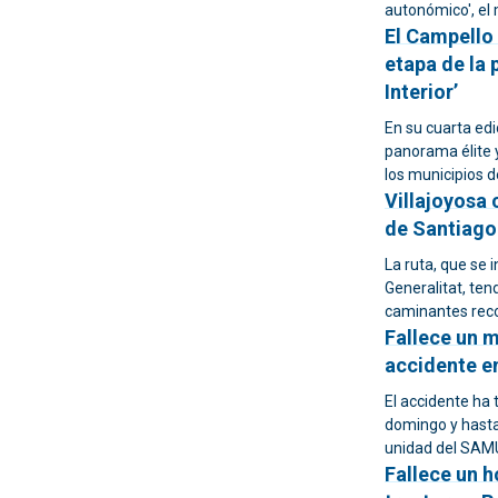
autonómico', el 
El Campello 
etapa de la 
Interior’
En su cuarta edi
panorama élite 
los municipios d
Villajoyosa 
de Santiago 
La ruta, que se i
Generalitat, ten
caminantes reco
Fallece un m
accidente en
El accidente ha 
domingo y hasta 
unidad del SAMU
Fallece un h