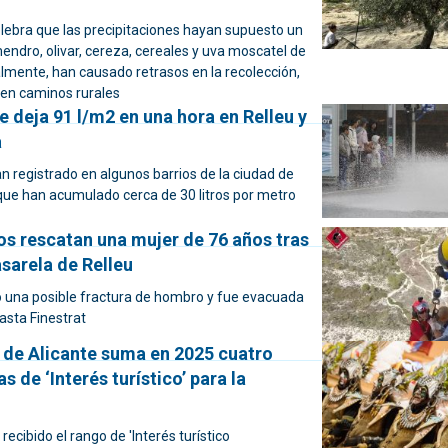
elebra que las precipitaciones hayan supuesto un
lmendro, olivar, cereza, cereales y uva moscatel de
lmente, han causado retrasos en la recolección,
en caminos rurales
e deja 91 l/m2 en una hora en Relleu y
a
n registrado en algunos barrios de la ciudad de
 que han acumulado cerca de 30 litros por metro
s rescatan una mujer de 76 años tras
asarela de Relleu
ió una posible fractura de hombro y fue evacuada
asta Finestrat
a de Alicante suma en 2025 cuatro
s de ‘Interés turístico’ para la
recibido el rango de 'Interés turístico