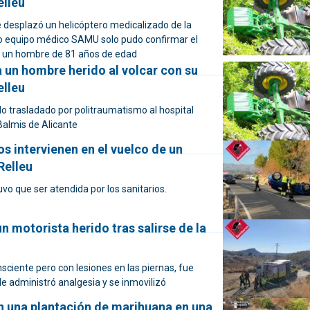
elleu
e desplazó un helicóptero medicalizado de la
yo equipo médico SAMU solo pudo confirmar el
e un hombre de 81 años de edad
a un hombre herido al volcar con su
elleu
do trasladado por politraumatismo al hospital
Balmis de Alicante
s intervienen en el vuelco de un
Relleu
vo que ser atendida por los sanitarios.
n motorista herido tras salirse de la
u
nsciente pero con lesiones en las piernas, fue
 le administró analgesia y se inmovilizó
 una plantación de marihuana en una