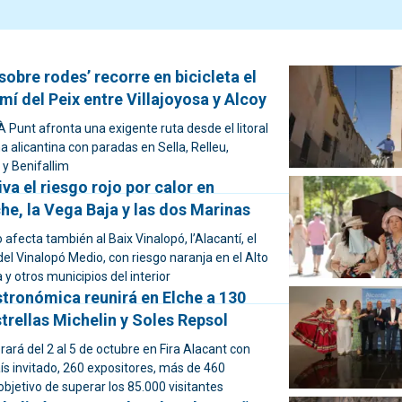
sobre rodes’ recorre en bicicleta el
mí del Peix entre Villajoyosa y Alcoy
 Punt afronta una exigente ruta desde el litoral
 alicantina con paradas en Sella, Relleu,
y Benifallim
va el riesgo rojo por calor en
che, la Vega Baja y las dos Marinas
o afecta también al Baix Vinalopó, l’Alacantí, el
el Vinalopó Medio, con riesgo naranja en el Alto
à y otros municipios del interior
stronómica reunirá en Elche a 130
trellas Michelin y Soles Repsol
brará del 2 al 5 de octubre en Fira Alacant con
s invitado, 260 expositores, más de 460
 objetivo de superar los 85.000 visitantes