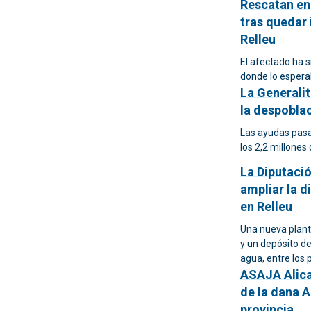
Rescatan en
tras quedar 
Relleu
El afectado ha s
donde lo esperab
La Generali
la despoblac
Las ayudas pasa
los 2,2 millones
La Diputaci
ampliar la d
en Relleu
Una nueva planta
y un depósito d
agua, entre los
ASAJA Alican
de la dana A
provincia