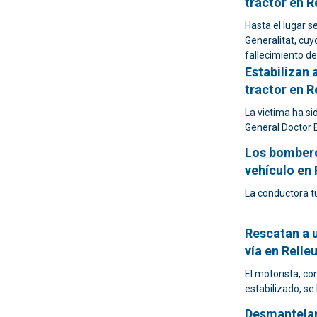
tractor en R
Hasta el lugar s
Generalitat, cu
fallecimiento d
Estabilizan 
tractor en R
La victima ha si
General Doctor 
Los bombero
vehículo en 
La conductora tu
Rescatan a u
vía en Relle
El motorista, co
estabilizado, se
Desmantelan