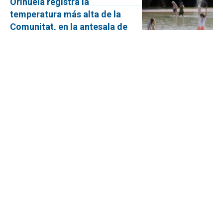
Orihuela registra la
temperatura más alta de la
Comunitat, en la antesala de
un sábado de cielos
despejados en la provincia de
Alicante
Para mañana, domingo, la AEMET sí
esperan intervalos nubosos y posibles
lluvias en el norte provincial.
Más de 180 agentes velarán
por la seguridad de la
campaña de la uva embolsada
del Vinalopó
La Guardia Civil aconseja a los
agricultores desconfiar y comprobar los
datos en los correos y mensajes
recibidos y, como novedad, la campaña
2025/26 incorpora la posibilidad de
presentar denuncias completas de