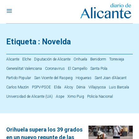
Etiqueta :
Novelda
Alicante
Elche
Diputación de Alicante
Orihuela
Benidorm
Torrevieja
Generalitat Valenciana
Coronavirus
El Campello
Santa Pola
Partido Popular
San Vicente del Raspeig
Hogueras
Sant Joan d’Alacant
Carlos Mazón
PSPV-PSOE
Elda
Alcoy
Dénia
Villajoyosa
Luis Barcala
Universidad de Alicante (UA)
Aspe
Ximo Puig
Policía Nacional
Orihuela supera los 39 grados
en un nuevo repunte de las