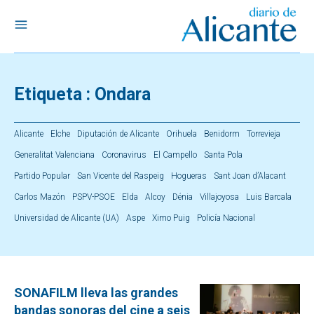
Etiqueta :
Ondara
Alicante
Elche
Diputación de Alicante
Orihuela
Benidorm
Torrevieja
Generalitat Valenciana
Coronavirus
El Campello
Santa Pola
Partido Popular
San Vicente del Raspeig
Hogueras
Sant Joan d’Alacant
Carlos Mazón
PSPV-PSOE
Elda
Alcoy
Dénia
Villajoyosa
Luis Barcala
Universidad de Alicante (UA)
Aspe
Ximo Puig
Policía Nacional
SONAFILM lleva las grandes
bandas sonoras del cine a seis