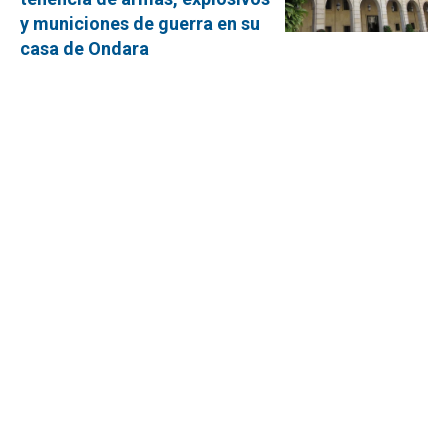
y municiones de guerra en su
casa de Ondara
Piden 16 años de prisión un delito de
depósito de armas y municiones de
guerra y otro de tenencia de explosivos
Estabilizado el incendio
forestal en Rafol de Almunia
A primera hora de la tarde ha
comenzado un incendio forestal que
afecta el municipio de Rafol de Almunia
que se ha propagado a causa de las
fuertes rachas de viento.
Ondara celebrará este año la
tradicional ‘Fira de Fires’ del
11 al 19 de noviembre
El primer fin de semana se celebrará la
VII Feria Marina Alta, el Concurso de
Pintura Rápida, y el Circuito de