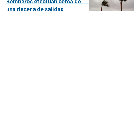
Bomberos efectúan cerca de
una decena de salidas
relacionadas con el temporal
de viento en la provincia
Las rachas más fuertes desde la pasada
medianoche se han localizado en
Villena, Crevillent y Alcoy
Los bomberos realizan cuatro
intervenciones por el viento en
la provincia, dos por caída de
árboles
No se han registrado heridos durante la
madrugada pero sí caídas de árboles y
avisos sobre farolas con riesgo de
desprenderse
Benissa impulsa la costa con
114.000€ en un plan de
asfaltado para mejorar su
conectividad