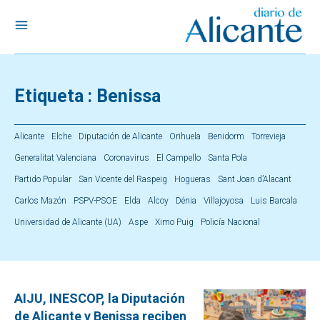
Etiqueta :
Benissa
Alicante
Elche
Diputación de Alicante
Orihuela
Benidorm
Torrevieja
Generalitat Valenciana
Coronavirus
El Campello
Santa Pola
Partido Popular
San Vicente del Raspeig
Hogueras
Sant Joan d’Alacant
Carlos Mazón
PSPV-PSOE
Elda
Alcoy
Dénia
Villajoyosa
Luis Barcala
Universidad de Alicante (UA)
Aspe
Ximo Puig
Policía Nacional
AIJU, INESCOP, la Diputación
de Alicante y Benissa reciben