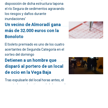
disposición de dicha estructura tapona
el río Segura de sedimentos agravando
los riesgos y daños durante
inundaciones'
Un vecino de Almoradí gana
más de 32.000 euros con la
Bonoloto
El boleto premiado es uno de los cuatro
acertantes de Segunda Categoría en el
sorteo del domingo
Detienen a un hombre que
disparó al portero de un local
de ocio en la Vega Baja
Tras expulsarle del local horas antes, el
arrestado pegó un tiro en el abdomen al
trabajador causándole lesiones muy
graves
Inicio por todo lo alto de las
Fiestas de Almoradí