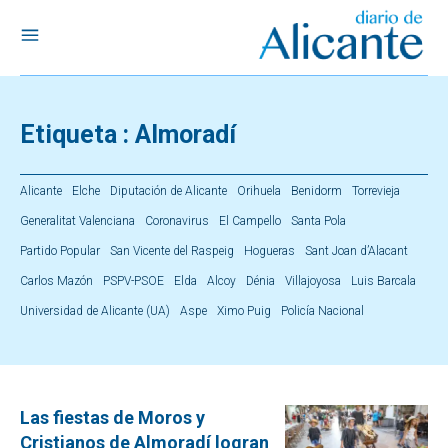
Etiqueta :
Almoradí
Alicante
Elche
Diputación de Alicante
Orihuela
Benidorm
Torrevieja
Generalitat Valenciana
Coronavirus
El Campello
Santa Pola
Partido Popular
San Vicente del Raspeig
Hogueras
Sant Joan d’Alacant
Carlos Mazón
PSPV-PSOE
Elda
Alcoy
Dénia
Villajoyosa
Luis Barcala
Universidad de Alicante (UA)
Aspe
Ximo Puig
Policía Nacional
Las fiestas de Moros y
Cristianos de Almoradí logran