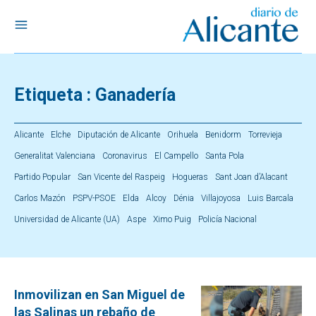
Etiqueta :
Ganadería
Alicante
Elche
Diputación de Alicante
Orihuela
Benidorm
Torrevieja
Generalitat Valenciana
Coronavirus
El Campello
Santa Pola
Partido Popular
San Vicente del Raspeig
Hogueras
Sant Joan d’Alacant
Carlos Mazón
PSPV-PSOE
Elda
Alcoy
Dénia
Villajoyosa
Luis Barcala
Universidad de Alicante (UA)
Aspe
Ximo Puig
Policía Nacional
Inmovilizan en San Miguel de
las Salinas un rebaño de