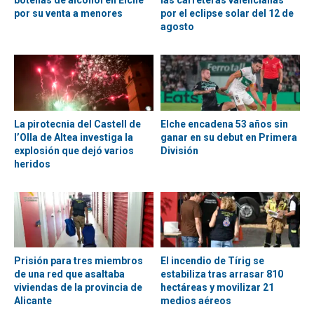
botellas de alcohol en Elche
las carreteras valencianas
por su venta a menores
por el eclipse solar del 12 de
agosto
La pirotecnia del Castell de
Elche encadena 53 años sin
l’Olla de Altea investiga la
ganar en su debut en Primera
explosión que dejó varios
División
heridos
Prisión para tres miembros
El incendio de Tírig se
de una red que asaltaba
estabiliza tras arrasar 810
viviendas de la provincia de
hectáreas y movilizar 21
Alicante
medios aéreos