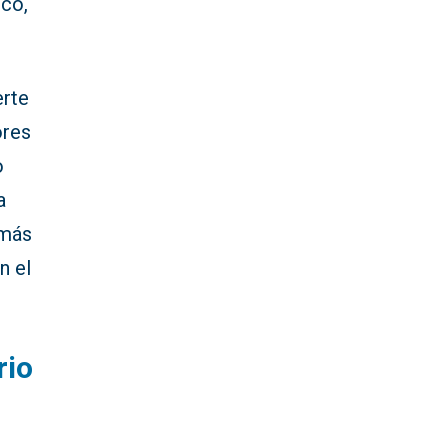
ico,
erte
ores
o
a
 más
n el
rio