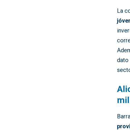
La c
jóve
inve
corr
Ade
dato
secto
Ali
mil
Barra
prov