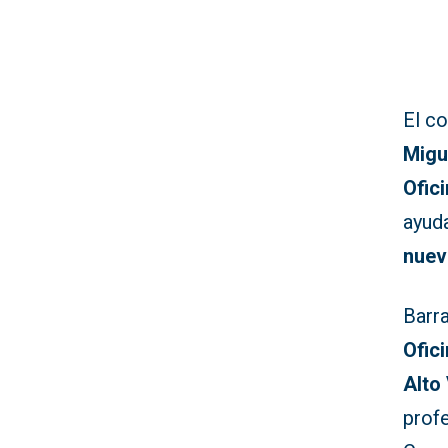
El c
Migu
Ofic
ayud
nuev
Barr
Ofic
Alto
prof