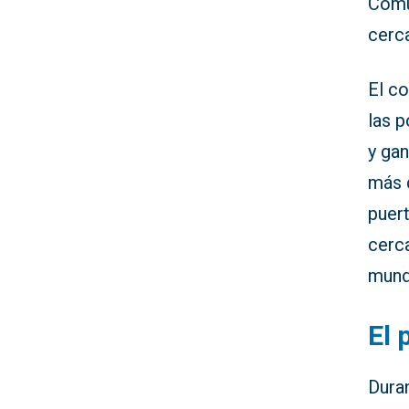
Comu
cerc
El co
las p
y ga
más q
puert
cerca
mundo
El 
Duran