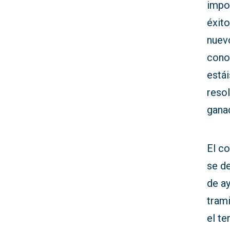
impor
éxito
nuevo
cono
estái
reso
gana
El co
se de
de ay
tram
el te