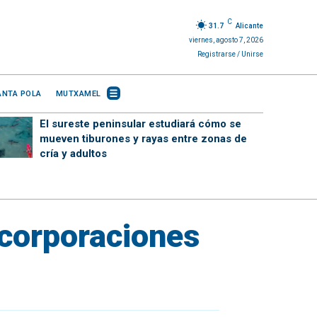
C
31.7
Alicante
viernes, agosto 7, 2026
Registrarse / Unirse
ANTA POLA
MUTXAMEL
El sureste peninsular estudiará cómo se
mueven tiburones y rayas entre zonas de
cría y adultos
ncorporaciones