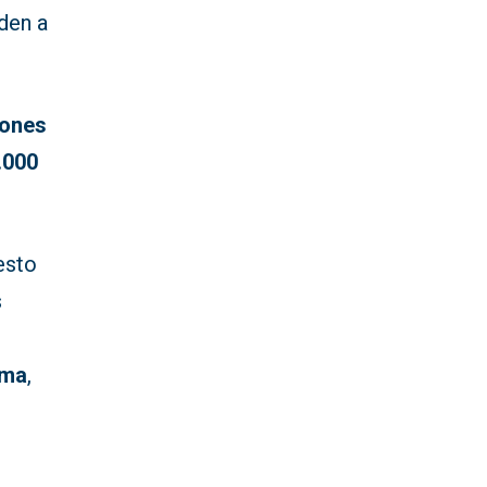
den a
lones
.000
esto
s
ama
,