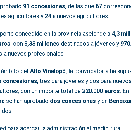
aprobado
91 concesiones
, de las que
67
correspon
nes agricultores y
24
a nuevos agricultores.
mporte concedido en la provincia asciende a
4,3 mil
uros
, con
3,33 millones
destinados a jóvenes y
970
s
a nuevos profesionales.
l ámbito del
Alto Vinalopó
, la convocatoria ha supu
o concesiones
, tres para jóvenes y dos para nuevo
ultores, con un importe total de
220.000 euros
. En
na
se han aprobado
dos concesiones
y en
Beneix
 dos.
ed para acercar la administración al medio rural