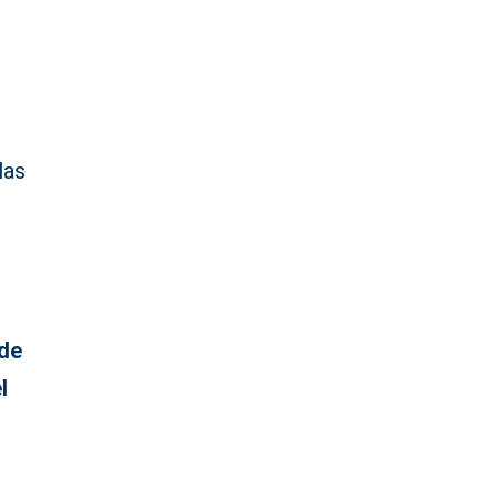
las
 de
l