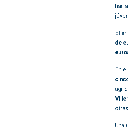
han 
jóve
El i
de e
euro
En e
cinc
agric
Ville
otras
Una r