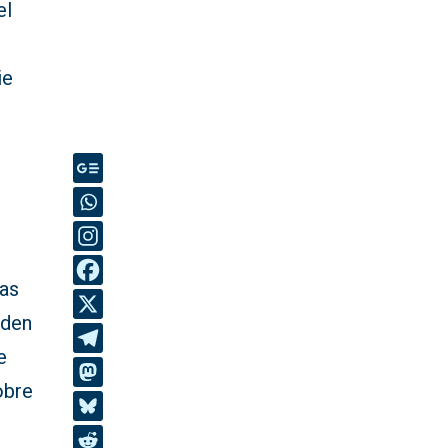
el
ie
das
rden
e
obre