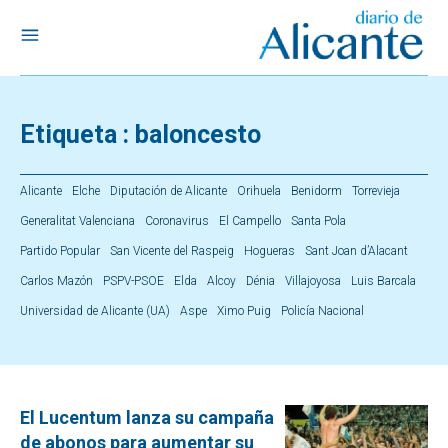
Etiqueta :
baloncesto
Alicante
Elche
Diputación de Alicante
Orihuela
Benidorm
Torrevieja
Generalitat Valenciana
Coronavirus
El Campello
Santa Pola
Partido Popular
San Vicente del Raspeig
Hogueras
Sant Joan d’Alacant
Carlos Mazón
PSPV-PSOE
Elda
Alcoy
Dénia
Villajoyosa
Luis Barcala
Universidad de Alicante (UA)
Aspe
Ximo Puig
Policía Nacional
El Lucentum lanza su campaña
de abonos para aumentar su