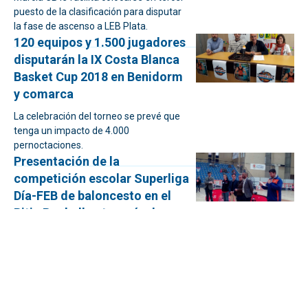
puesto de la clasificación para disputar
la fase de ascenso a LEB Plata.
120 equipos y 1.500 jugadores
disputarán la IX Costa Blanca
Basket Cup 2018 en Benidorm
y comarca
La celebración del torneo se prevé que
tenga un impacto de 4.000
pernoctaciones.
Presentación de la
competición escolar Superliga
Día-FEB de baloncesto en el
Pitiu Rochell entre más de
1.000 asistentes
El concejal de Movilidad, Seguridad y
Accesibilidad, el socialista Fernando
Marcos, asistió al acto de bienvenida de
la Superliga Día de baloncesto que se