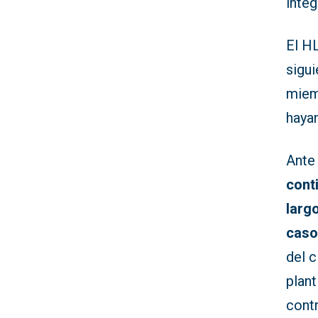
inte
El HL
sigu
miem
haya
Ante 
cont
larg
caso
del c
plant
contr