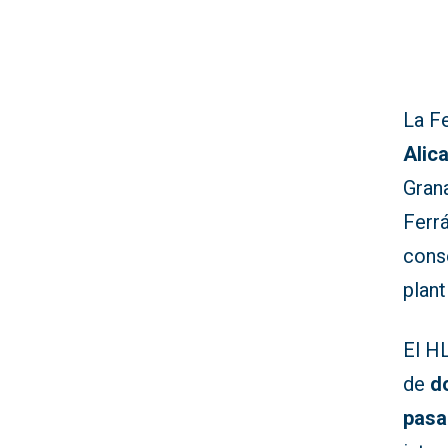
La F
Alic
Grana
Ferrá
conse
planti
El HL
de
d
pasa