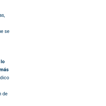
as,
ue se
 lo
 más
dico
n de