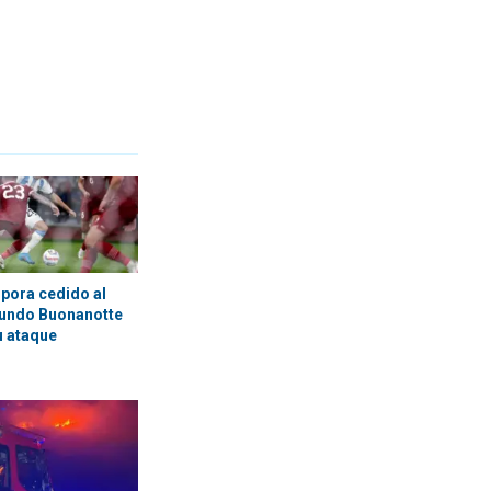
rpora cedido al
cundo Buonanotte
u ataque