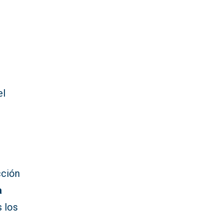
el
cción
a
s los