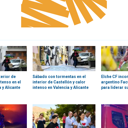
terior de
Sábado con tormentas en el
Elche CF inco
ntenso en el
interior de Castellón y calor
argentino Fa
a y Alicante
intenso en Valencia y Alicante
para liderar s