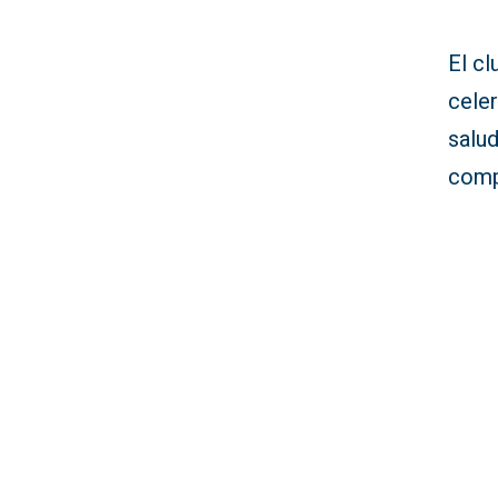
El c
celer
salud
comp