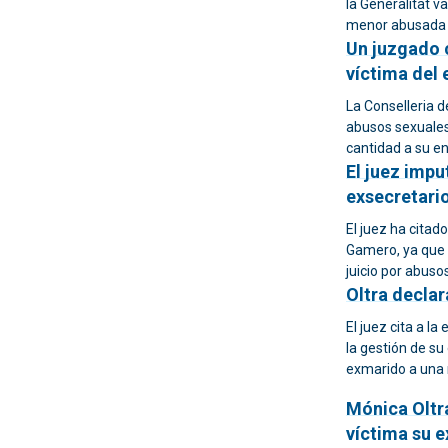
la Generalitat v
menor abusada p
Un juzgado 
víctima del 
La Conselleria d
abusos sexuales
cantidad a su en
El juez impu
exsecretario
El juez ha citad
Gamero, ya que 
juicio por abus
Oltra declar
El juez cita a l
la gestión de su
exmarido a una
Mónica Oltra 
víctima su 