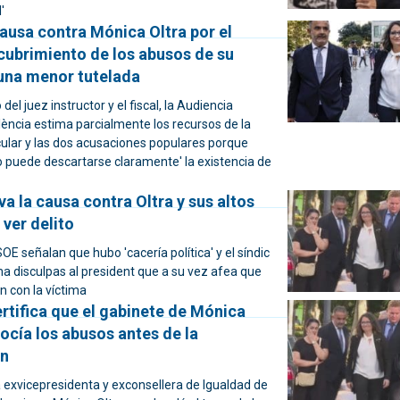
'
ausa contra Mónica Oltra por el
cubrimiento de los abusos de su
una menor tutelada
o del juez instructor y el fiscal, la Audiencia
lència estima parcialmente los recursos de la
cular y las dos acusaciones populares porque
o puede descartarse claramente' la existencia de
iva la causa contra Oltra y sus altos
 ver delito
 señalan que hubo 'cacería política' y el síndic
ma disculpas al president que a su vez afea que
n con la víctima
ertifica que el gabinete de Mónica
ocía los abusos antes de la
ón
a exvicepresidenta y exconsellera de Igualdad de