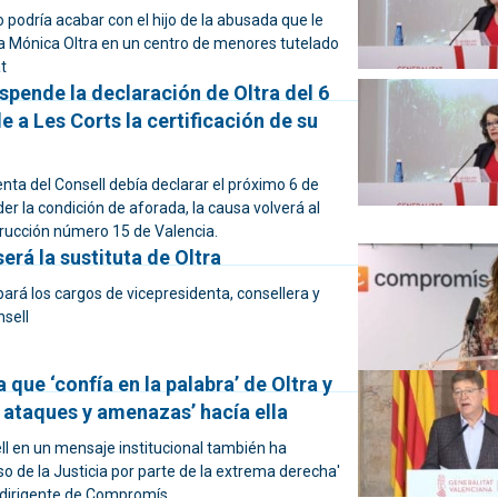
 podría acabar con el hijo de la abusada que le
 a Mónica Oltra en un centro de menores tutelado
t
pende la declaración de Oltra del 6
de a Les Corts la certificación de su
nta del Consell debía declarar el próximo 6 de
rder la condición de aforada, la causa volverá al
rucción número 15 de Valencia.
erá la sustituta de Oltra
ará los cargos de vicepresidenta, consellera y
nsell
 que ‘confía en la palabra’ de Oltra y
 ataques y amenazas’ hacía ella
ell en un mensaje institucional también ha
o de la Justicia por parte de la extrema derecha'
a dirigente de Compromís.