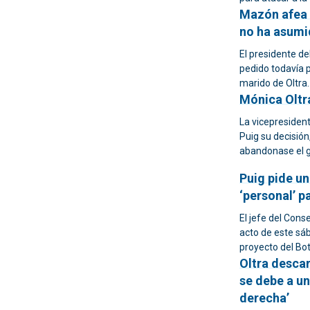
Mazón afea 
no ha asumi
El presidente de
pedido todavía p
marido de Oltra.
Mónica Oltr
La vicepresiden
Puig su decisión
abandonase el g
Puig pide un
‘personal’ p
El jefe del Conse
acto de este sá
proyecto del Bo
Oltra descar
se debe a un
derecha’