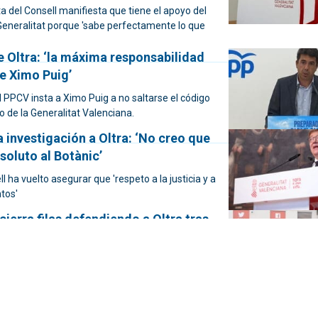
a del Consell manifiesta que tiene el apoyo del
 Generalitat porque 'sabe perfectamente lo que
 Oltra: ‘la máxima responsabilidad
de Ximo Puig’
l PPCV insta a Ximo Puig a no saltarse el código
o de la Generalitat Valenciana.
a investigación a Oltra: ‘No creo que
soluto al Botànic’
ll ha vuelto asegurar que 'respeto a la justicia y a
tos'
erra filas defendiendo a Oltra tras
e su cita ante el TSJCV como
rma el "soporte incondicional no solo a su labor
 de todo el equipo de profesionales que conforman
 Políticas inclusivas"