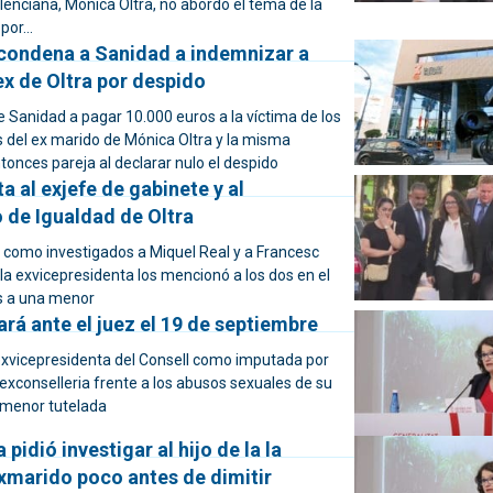
alenciana, Mónica Oltra, no abordó el tema de la
or...
condena a Sanidad a indemnizar a
ex de Oltra por despido
e Sanidad a pagar 10.000 euros a la víctima de los
 del ex marido de Mónica Oltra y la misma
tonces pareja al declarar nulo el despido
ta al exjefe de gabinete y al
 de Igualdad de Oltra
o como investigados a Miquel Real y a Francesc
la exvicepresidenta los mencionó a los dos en el
os a una menor
ará ante el juez el 19 de septiembre
a exvicepresidenta del Consell como imputada por
 exconselleria frente a los abusos sexuales de su
 menor tutelada
pidió investigar al hijo de la la
exmarido poco antes de dimitir