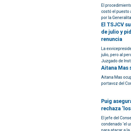
El procedimiento
costó el puesto
por la Generalita
El TSJCV sus
de julio y pi
renuncia
La exvicepreside
julio, pero al pe
Juzgado de Inst
Aitana Mas s
Aitana Mas ocup
portavoz del Co
Puig asegura
rechaza ‘los
El jefe del Cons
condenado 'el us
para atacar a l