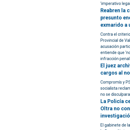
'imperativo legal
Reabren la c
presunto en
exmarido a 
Contra el criteri
Provincial de Va
acusación parti
entiende que 'n
infracción penal
El juez arch
cargos al no
Compromís y PSOE
socialista recla
no se disculpara
La Policía c
Oltra no con
investigaci
El gabinete de l