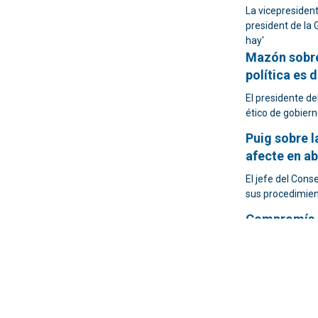
La vicepresident
president de la
hay'
Mazón sobre
política es 
El presidente de
ético de gobiern
Puig sobre l
afecte en ab
El jefe del Conse
sus procedimien
Compromís ci
la noticia d
investigada
Su partido reafi
sino al trabajo
la Conselleria de