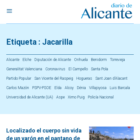
Etiqueta :
Jacarilla
Alicante
Elche
Diputación de Alicante
Orihuela
Benidorm
Torrevieja
Generalitat Valenciana
Coronavirus
El Campello
Santa Pola
Partido Popular
San Vicente del Raspeig
Hogueras
Sant Joan d’Alacant
Carlos Mazón
PSPV-PSOE
Elda
Alcoy
Dénia
Villajoyosa
Luis Barcala
Universidad de Alicante (UA)
Aspe
Ximo Puig
Policía Nacional
Localizado el cuerpo sin vida
de un varón en el pantano de