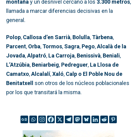
montaña
y un desnivel cercano a los
3.300 metros
,
llamada a marcar diferencias decisivas en la
general.
Polop
,
Callosa d’en Sarrià
,
Bolulla
,
Tàrbena
,
Parcent
,
Orba
,
Tormos
,
Sagra
,
Pego
,
Alcalà de la
Jovada
,
Alpatró
,
La Carroja
,
Benissivà
,
Beniali
,
L’Atzúbia
,
Beniarbeig
,
Pedreguer
,
La Llosa de
Camatxo
,
Alcalalí
,
Xaló
,
Calp o El Poble Nou de
Benitatxell
son otros de los núcleos poblacionales
por los que transitará la misma.