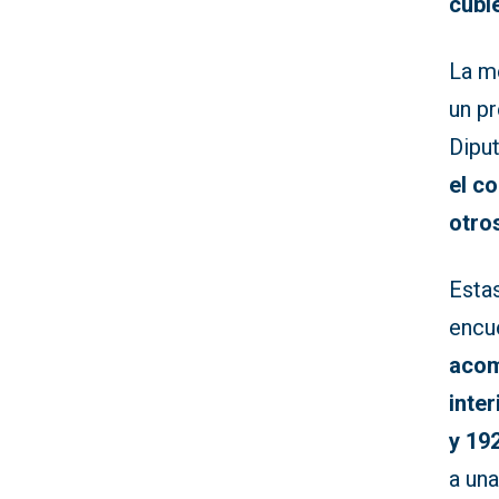
cubi
La m
un p
Dipu
el c
otro
Estas
encu
acom
inte
y 19
a un