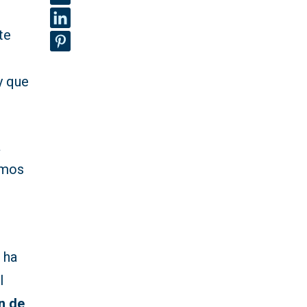
te
y que
a
demos
 ha
l
n de