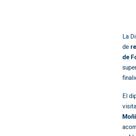
La Di
de
r
de F
supe
final
El di
visit
Moñ
acom