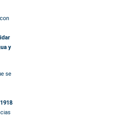
 con
idar
gua y
ue se
 1918
acias