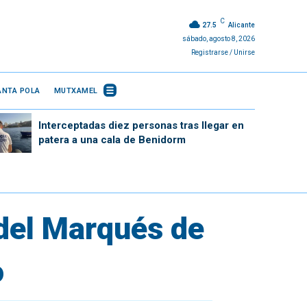
C
27.5
Alicante
sábado, agosto 8, 2026
Registrarse / Unirse
ANTA POLA
MUTXAMEL
Interceptadas diez personas tras llegar en
patera a una cala de Benidorm
 del Marqués de
o