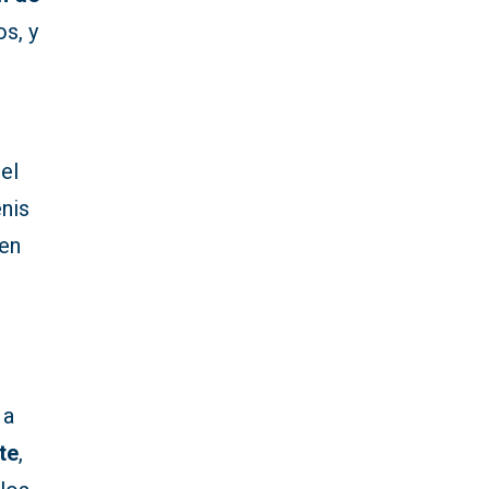
s, y
el
enis
 en
 a
te
,