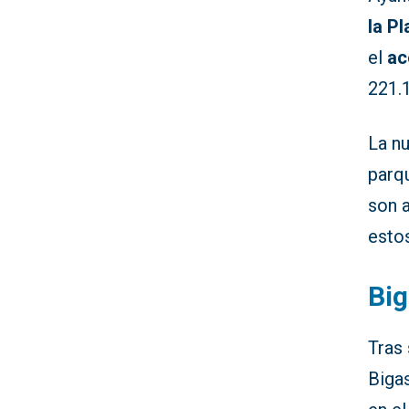
la P
el
ac
221.
La nu
parqu
son 
esto
Big
Tras 
Bigas