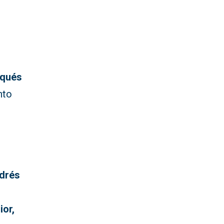
rqués
nto
drés
ior,