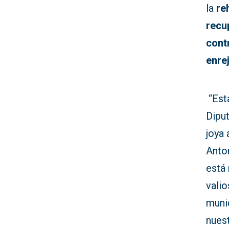
la
re
recu
cont
enrej
“Esta
Diput
joya 
Anto
está 
valio
muni
nuest