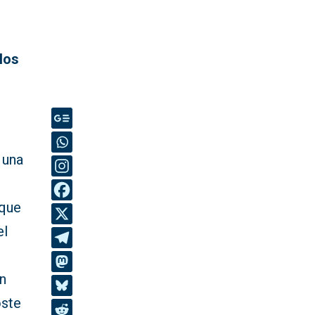
los
 una
 que
el
in
oste