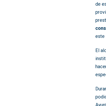
de es
prov
prest
cons
este
El al
insti
hacer
espe
Duran
podid
Ayunt