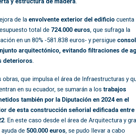
erta y estructura de madera
.
ejora de la
envolvente exterior del edificio
cuenta
resupuesto total de
724.000 euros
, que sufraga la
tación en un 80% -581.838 euros- y persigue
consol
onjunto arquitectónico, evitando filtraciones de a
s deterioros
.
 obras, que impulsa el área de Infraestructuras y q
entran en su ecuador, se sumarán a los
trabajos
etidos también por la Diputación en 2024 en el
rior de esta construcción señorial edificada entre
22
. En este caso desde el área de Arquitectura y gr
a ayuda de
500.000 euros
, se pudo llevar a cabo