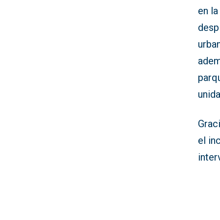
en l
desp
urba
adem
parq
unid
Graci
el in
inte