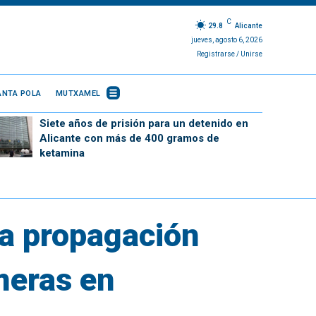
C
29.8
Alicante
jueves, agosto 6, 2026
Registrarse / Unirse
ANTA POLA
MUTXAMEL
Siete años de prisión para un detenido en
Alicante con más de 400 gramos de
ketamina
la propagación
meras en