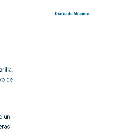
Diario de Alicante
rilla,
ivo de
o un
eras