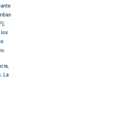
cante
ombas
),
 los
os
eo.
cia,
. La