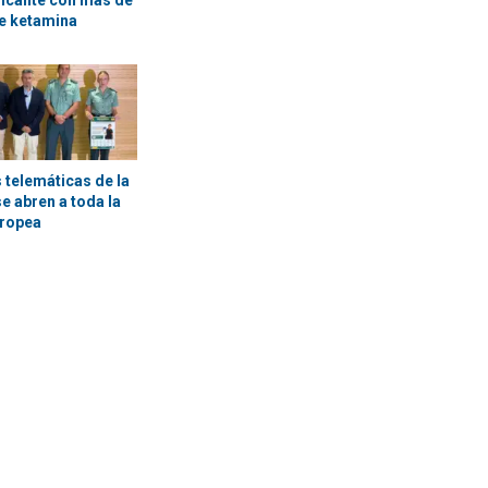
licante con más de
e ketamina
 telemáticas de la
se abren a toda la
uropea