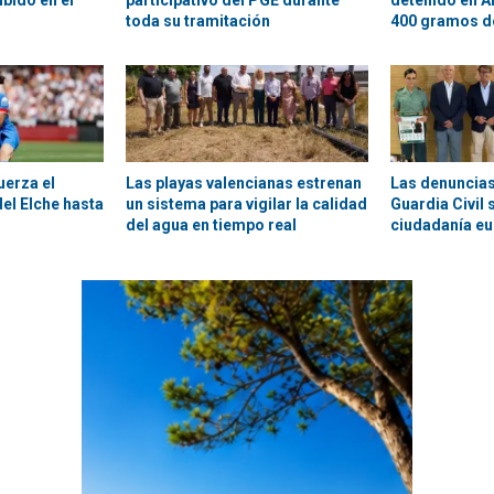
bido en el
participativo del PGE durante
detenido en A
toda su tramitación
400 gramos d
uerza el
Las playas valencianas estrenan
Las denuncias
el Elche hasta
un sistema para vigilar la calidad
Guardia Civil 
del agua en tiempo real
ciudadanía e