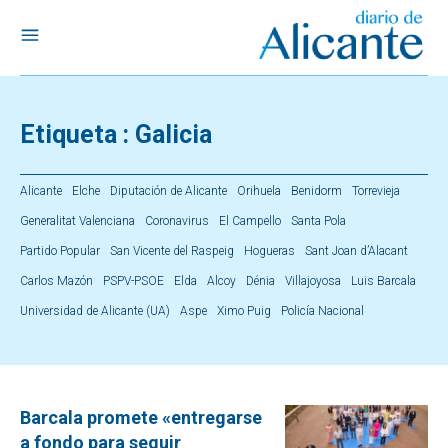
Etiqueta :
Galicia
Alicante
Elche
Diputación de Alicante
Orihuela
Benidorm
Torrevieja
Generalitat Valenciana
Coronavirus
El Campello
Santa Pola
Partido Popular
San Vicente del Raspeig
Hogueras
Sant Joan d’Alacant
Carlos Mazón
PSPV-PSOE
Elda
Alcoy
Dénia
Villajoyosa
Luis Barcala
Universidad de Alicante (UA)
Aspe
Ximo Puig
Policía Nacional
Barcala promete «entregarse
a fondo para seguir