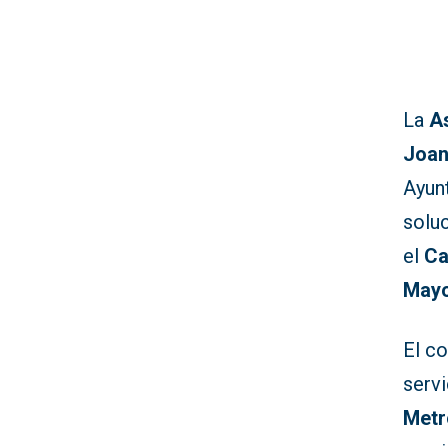
La
A
Joan
Ayun
soluc
el
Ca
May
El co
servi
Metr