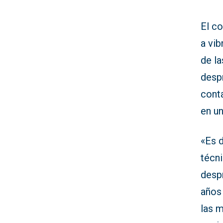
El c
a vib
de la
desp
cont
en un
«Es d
técni
despr
años
las 