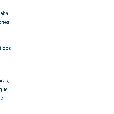
taba
iones
tidos
uras,
que,
por