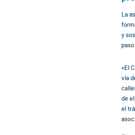
La a
form
y sos
paso 
«El 
vía d
calle
de el
el tr
asoc