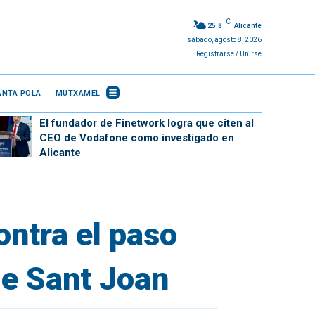
C
25.8
Alicante
sábado, agosto 8, 2026
Registrarse / Unirse
ANTA POLA
MUTXAMEL
El fundador de Finetwork logra que citen al
CEO de Vodafone como investigado en
Alicante
ontra el paso
de Sant Joan