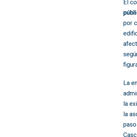
El co
públ
por c
edifi
afect
segú
figu
La e
admi
la ex
la as
paso
Casc