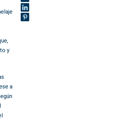
elaje
que,
to y
as
ese a
Según
l
el