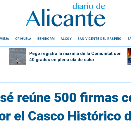
VIEJA
ORIHUELA
BENIDORM
ALCOY
SAN VICENTE DEL RASPEIG
S
Pego registra la máxima de la Comunitat con
40 grados en plena ola de calor
sé reúne 500 firmas c
or el Casco Histórico 