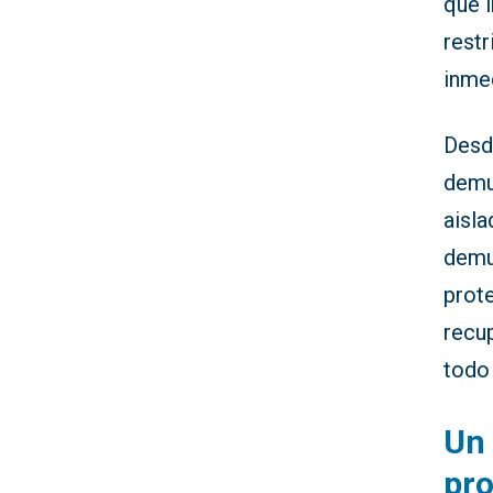
que 
restr
inme
Desd
demu
aisla
demu
prote
recu
todo 
Un 
pro