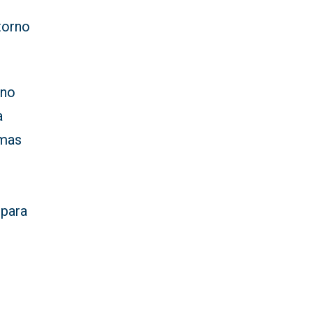
torno
ano
a
rmas
 para