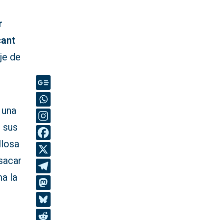
r
cant
je de
 una
r sus
llosa
 sacar
ma la