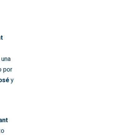
t
 una
o por
osé
y
ant
to