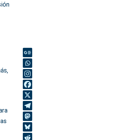
sión
más,
ara
ras