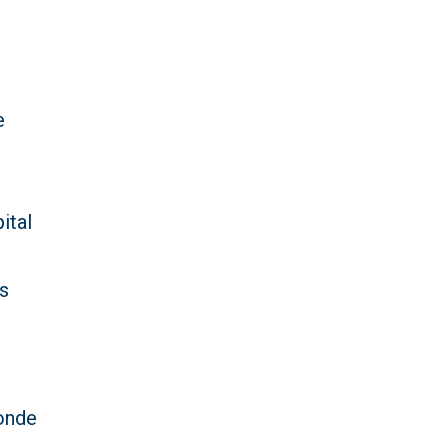
e
e
ital
os
donde