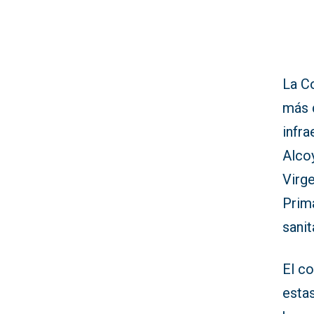
La Co
más 
infra
Alcoy
Virg
Prima
sanit
El c
esta