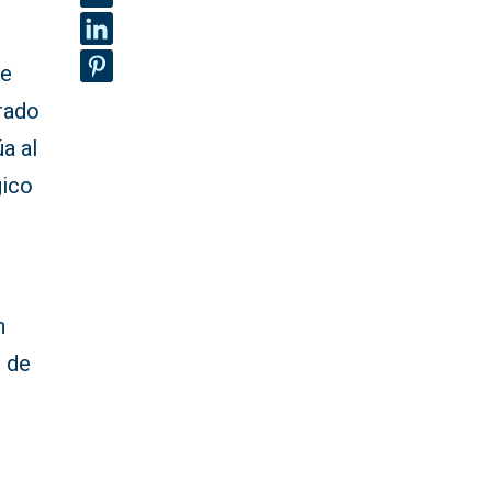
de
rado
úa al
gico
n
e de