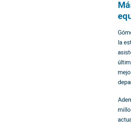
Más
eq
Góme
la es
asist
últim
mejor
depa
Adem
millo
actua