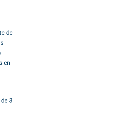
te de
os
s
s en
 de 3