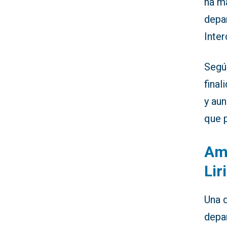
ha m
depa
Inte
Segú
final
y au
que p
Amp
Lir
Una d
depa