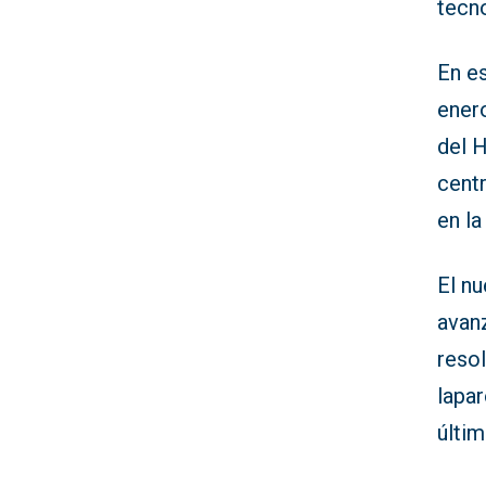
tecn
En e
ener
del H
cent
en la
El n
avan
reso
lapa
últim