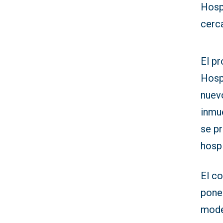
Hospi
cerca
El p
Hospi
nuevo
inmue
se p
hospi
El co
poner
mode