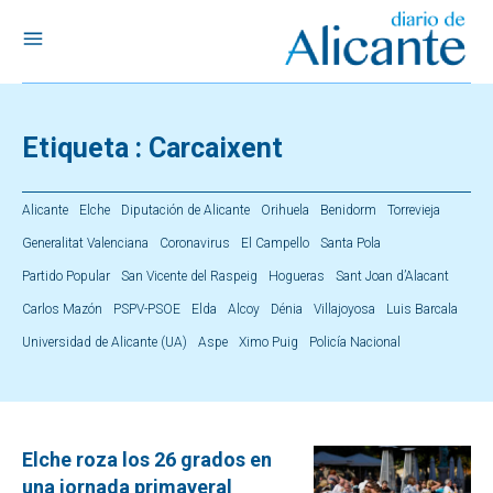
Etiqueta :
Carcaixent
Alicante
Elche
Diputación de Alicante
Orihuela
Benidorm
Torrevieja
Generalitat Valenciana
Coronavirus
El Campello
Santa Pola
Partido Popular
San Vicente del Raspeig
Hogueras
Sant Joan d’Alacant
Carlos Mazón
PSPV-PSOE
Elda
Alcoy
Dénia
Villajoyosa
Luis Barcala
Universidad de Alicante (UA)
Aspe
Ximo Puig
Policía Nacional
Elche roza los 26 grados en
una jornada primaveral