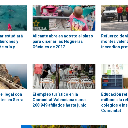
lar estudiará
Alicante abre en agosto el plazo
Refuerzo de vi
burones y
para diseñar las Hogueras
montes valenc
e cría y
Oficiales de 2027
incendios pr
e ilegal con
El empleo turístico en la
Educación ref
tes en Serra
Comunitat Valenciana suma
millones la r
268.949 afiliados hasta junio
colegios e ins
Comunitat