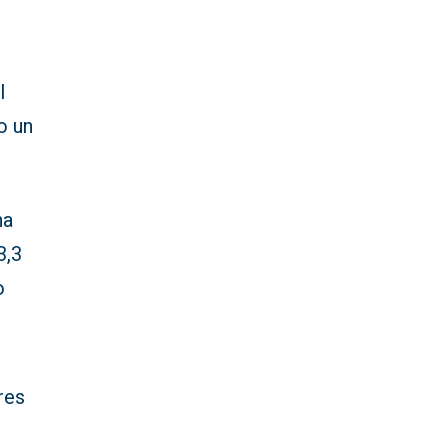
l
o un
na
3,3
o
res