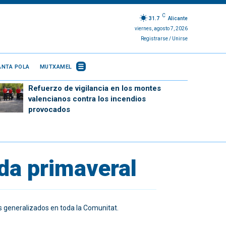
C
31.7
Alicante
viernes, agosto 7, 2026
Registrarse / Unirse
ANTA POLA
MUTXAMEL
Refuerzo de vigilancia en los montes
valencianos contra los incendios
provocados
ada primaveral
s generalizados en toda la Comunitat.