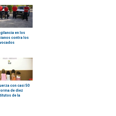
gilancia en los
ianos contra los
ovocados
uerza con casi 50
eforma de diez
titutos de la