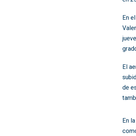
En el
Vale
jueve
grado
El ae
subid
de e
tambi
En la
como 