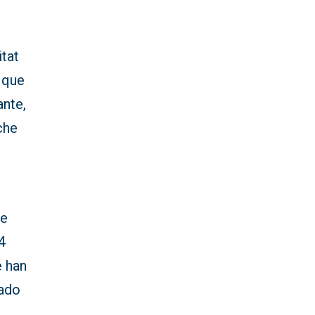
tat
 que
ante,
che
ue
4
e han
dado