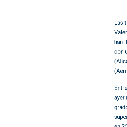
Las 
Vale
han l
con u
(Alic
(Aem
Entre
ayer 
grado
supe
en 25