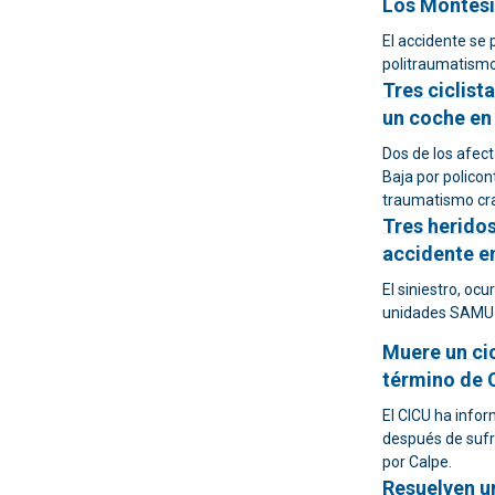
Los Montes
El accidente se 
politraumatismo
Tres ciclist
un coche en 
Dos de los afect
Baja por policon
traumatismo cr
Tres heridos
accidente e
El siniestro, ocu
unidades SAMU 
Muere un cic
término de 
El CICU ha infor
después de sufri
por Calpe.
Resuelven u