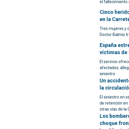
el fallecimiento 
Cinco herid
en la Carret
Tres mujeres y 
Doctor Balmis tr
España estr
víctimas de 
El servicio ofre
afectados, alleg
siniestro
Un accidente
la circulaci
El siniestro en 
de retención e
otras vías de la
Los bombero
choque fron