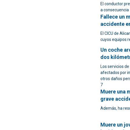
El conductor pre
a consecuencia 
Fallece un m
accidente en
El CICU de Alic
cuyos equipos r
Un coche ar
dos kilómet
Los servicios d
afectados por 
otros daños per
7
Muere una m
grave accide
Además, ha resu
Muere un jov