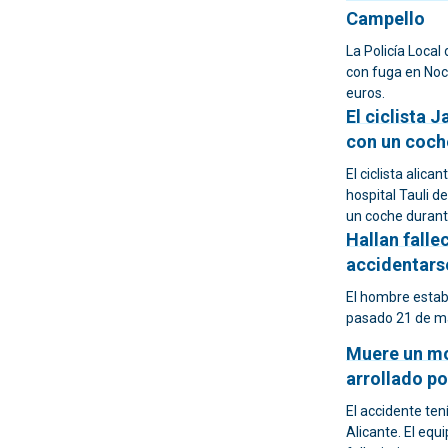
Campello
La Policía Local
con fuga en Noc
euros.
El ciclista 
con un coch
El ciclista ali
hospital Tauli d
un coche durant
Hallan falle
accidentars
El hombre estab
pasado 21 de m
Muere un mot
arrollado po
El accidente ten
Alicante. El eq