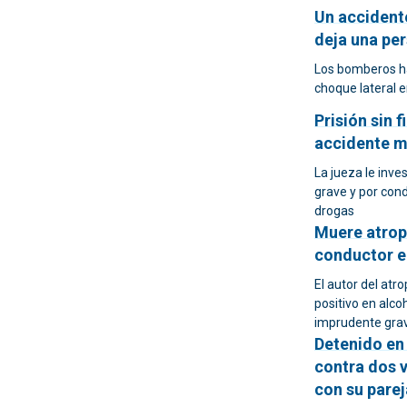
Un accident
deja una pe
Los bomberos han
choque lateral e
Prisión sin 
accidente mo
La jueza le inve
grave y por cond
drogas
Muere atrope
conductor e
El autor del atr
positivo en alco
imprudente gra
Detenido en
contra dos 
con su parej