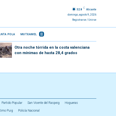
C
32.8
Alicante
domingo, agosto 9, 2026
Registrarse / Unirse
ANTA POLA
MUTXAMEL
Otra noche tórrida en la costa valenciana
con mínimas de hasta 28,4 grados
Partido Popular
San Vicente del Raspeig
Hogueras
Ximo Puig
Policía Nacional