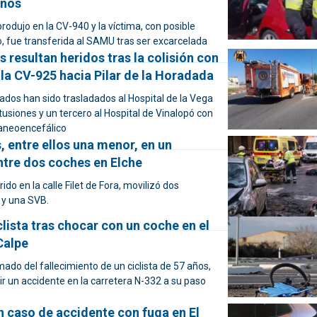
inos
produjo en la CV-940 y la víctima, con posible
, fue transferida al SAMU tras ser excarcelada
as resultan heridos tras la colisión con
la CV-925 hacia Pilar de la Horadada
ados han sido trasladados al Hospital de la Vega
tusiones y un tercero al Hospital de Vinalopó con
aneoencefálico
, entre ellos una menor, en un
ntre dos coches en Elche
rrido en la calle Filet de Fora, movilizó dos
y una SVB.
lista tras chocar con un coche en el
Calpe
mado del fallecimiento de un ciclista de 57 años,
r un accidente en la carretera N-332 a su paso
n caso de accidente con fuga en El