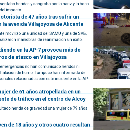
sentaba heridas y sangraba por la nariz y la boca
del impacto
otorista de 47 años tras sufrir un
 la avenida Villajoyosa de Alicante
ante movilizó una unidad del SAMU y una de SVB,
ealizaron maniobras de reanimación sin éxito.
diendo en la AP-7 provoca más de
ros de atasco en Villajoyosa
e emergencias no han comunicado heridos ni
inhalación de humo. Tampoco han informado de
sonales relacionados con este incidente en la AP-
ujer de 61 años atropellada en un
nte de tráfico en el centro de Alcoy
ltado herida de gravedad una mujer de 79 años
en de 18 años y otros cuatro resultan