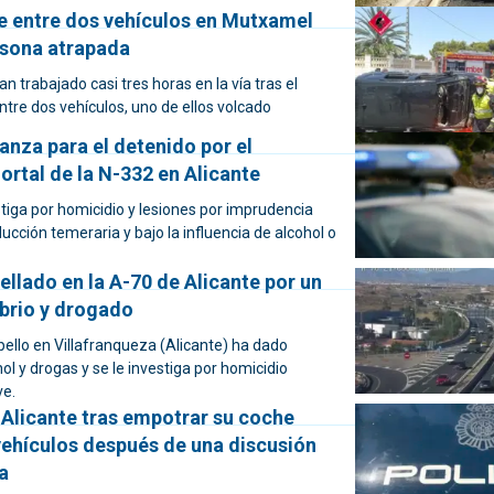
e entre dos vehículos en Mutxamel
rsona atrapada
 trabajado casi tres horas en la vía tras el
ntre dos vehículos, uno de ellos volcado
fianza para el detenido por el
rtal de la N-332 en Alicante
stiga por homicidio y lesiones por imprudencia
ucción temeraria y bajo la influencia de alcohol o
llado en la A-70 de Alicante por un
brio y drogado
opello en Villafranqueza (Alicante) ha dado
hol y drogas y se le investiga por homicidio
ve.
 Alicante tras empotrar su coche
vehículos después de una discusión
a