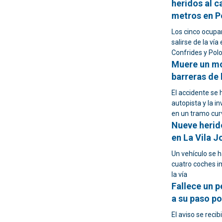
heridos al c
metros en P
Los cinco ocupa
salirse de la ví
Confrides y Pol
Muere un mo
barreras de 
El accidente se 
autopista y la 
en un tramo cur
Nueve herido
en La Vila J
Un vehículo se h
cuatro coches i
la vía
Fallece un p
a su paso po
El aviso se reci