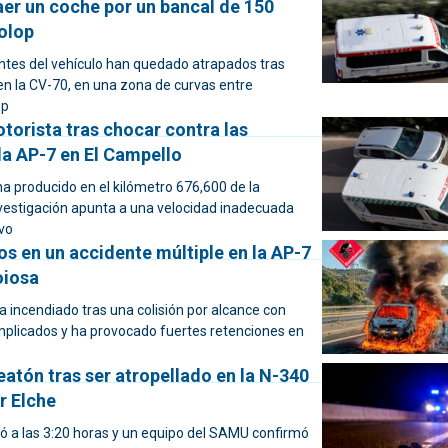
aer un coche por un bancal de 150
olop
ntes del vehículo han quedado atrapados tras
a en la CV-70, en una zona de curvas entre
op
torista tras chocar contra las
la AP-7 en El Campello
ha producido en el kilómetro 676,600 de la
investigación apunta a una velocidad inadecuada
vo
s en un accidente múltiple en la AP-7
oiosa
a incendiado tras una colisión por alcance con
mplicados y ha provocado fuertes retenciones en
eatón tras ser atropellado en la N-340
r Elche
bió a las 3:20 horas y un equipo del SAMU confirmó