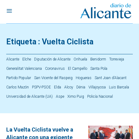
Etiqueta :
Vuelta Ciclista
Alicante
Elche
Diputación de Alicante
Orihuela
Benidorm
Torrevieja
Generalitat Valenciana
Coronavirus
El Campello
Santa Pola
Partido Popular
San Vicente del Raspeig
Hogueras
Sant Joan d’Alacant
Carlos Mazón
PSPV-PSOE
Elda
Alcoy
Dénia
Villajoyosa
Luis Barcala
Universidad de Alicante (UA)
Aspe
Ximo Puig
Policía Nacional
La Vuelta Ciclista vuelve a
Alicante con una exigente