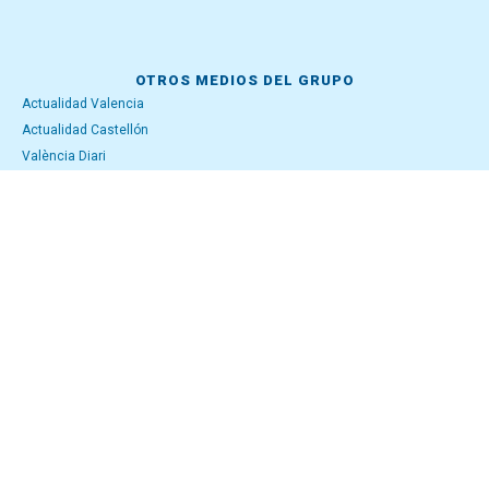
OTROS MEDIOS DEL GRUPO
Actualidad Valencia
Actualidad Castellón
València Diari
SÍGUENOS
Facebook
Instagram
Linkedin
Mail
Telegram
X
WhatsApp
Youtube
Bluesky
Mastodon
Threads