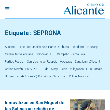
Etiqueta :
SEPRONA
Alicante
Elche
Diputación de Alicante
Orihuela
Benidorm
Torrevieja
Generalitat Valenciana
Coronavirus
El Campello
Santa Pola
Partido Popular
San Vicente del Raspeig
Hogueras
Sant Joan d’Alacant
Carlos Mazón
PSPV-PSOE
Elda
Alcoy
Dénia
Villajoyosa
Luis Barcala
Universidad de Alicante (UA)
Aspe
Ximo Puig
Policía Nacional
Inmovilizan en San Miguel de
las Salinas un rebaño de