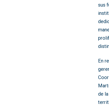
sus f
inst
dedic
maner
proli
disti
En re
geren
Coord
Mart
de l
terri