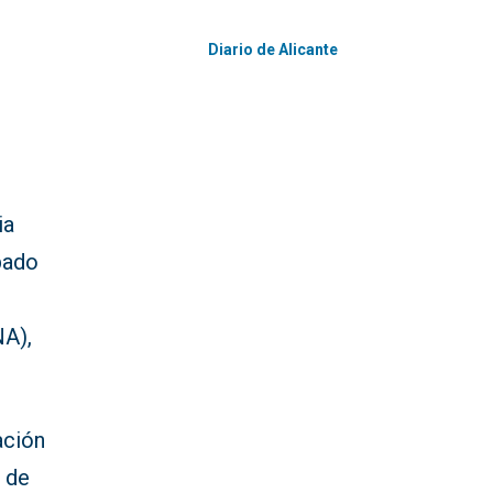
Diario de Alicante
ia
ipado
NA),
ación
o de