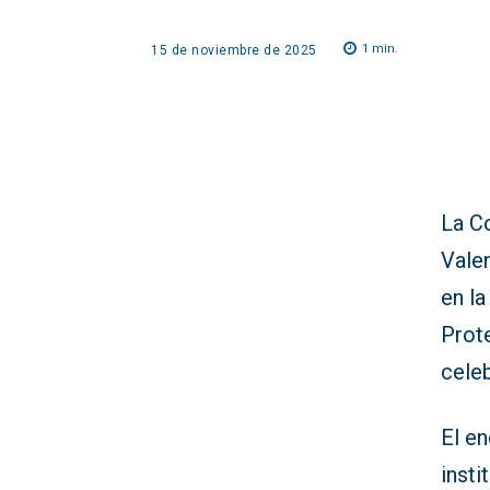
1
min.
15 de noviembre de 2025
La C
Valen
en la
Prot
cele
El e
insti