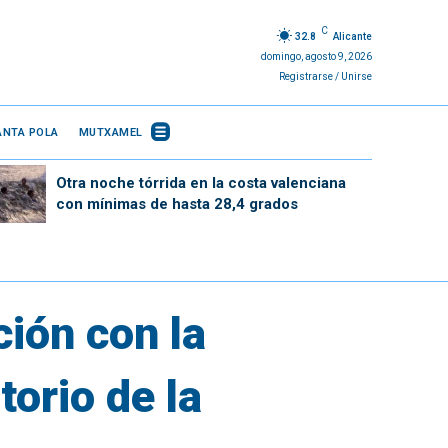
C
32.8
Alicante
domingo, agosto 9, 2026
Registrarse / Unirse
ANTA POLA
MUTXAMEL
Otra noche tórrida en la costa valenciana
con mínimas de hasta 28,4 grados
ión con la
torio de la