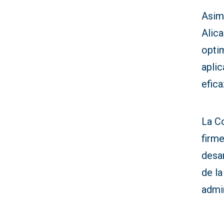
Asimi
Alic
optim
aplic
efica
La C
firme
desa
de la
admi