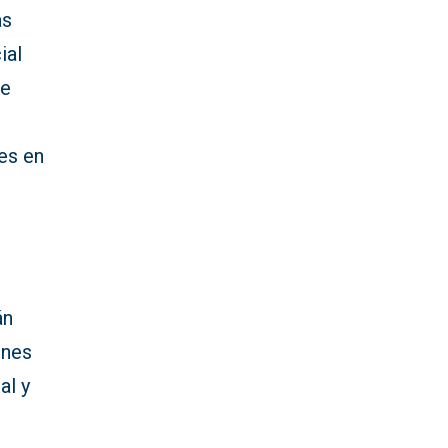
as
ial
de
res en
án
ones
al y