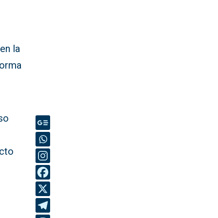
en la
 forma
so
icto