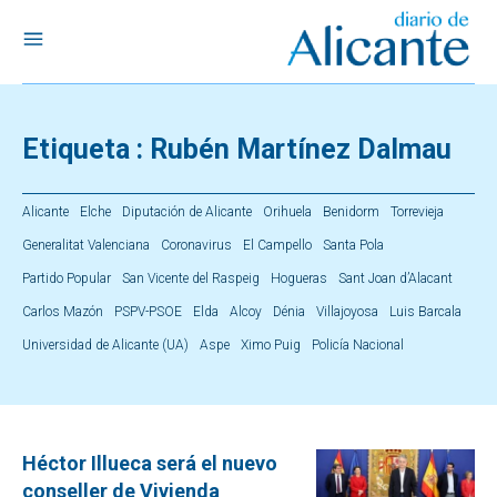
Etiqueta :
Rubén Martínez Dalmau
Alicante
Elche
Diputación de Alicante
Orihuela
Benidorm
Torrevieja
Generalitat Valenciana
Coronavirus
El Campello
Santa Pola
Partido Popular
San Vicente del Raspeig
Hogueras
Sant Joan d’Alacant
Carlos Mazón
PSPV-PSOE
Elda
Alcoy
Dénia
Villajoyosa
Luis Barcala
Universidad de Alicante (UA)
Aspe
Ximo Puig
Policía Nacional
Héctor Illueca será el nuevo
conseller de Vivienda