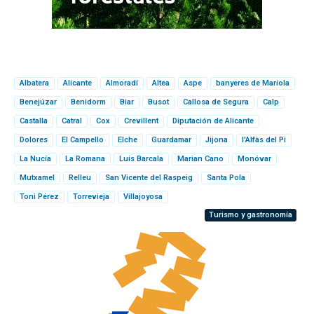
Albatera
Alicante
Almoradí
Altea
Aspe
banyeres de Mariola
Benejúzar
Benidorm
Biar
Busot
Callosa de Segura
Calp
Castalla
Catral
Cox
Crevillent
Diputación de Alicante
Dolores
El Campello
Elche
Guardamar
Jijona
l'Alfàs del Pi
La Nucía
La Romana
Luis Barcala
Marian Cano
Monóvar
Mutxamel
Relleu
San Vicente del Raspeig
Santa Pola
Toni Pérez
Torrevieja
Villajoyosa
Turismo y gastronomía