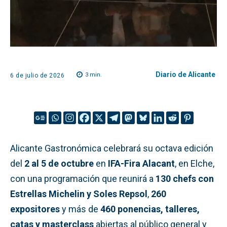
Diario de Alicante
3
min.
6 de julio de 2026
Alicante Gastronómica celebrará su octava edición
del
2 al 5 de octubre
en
IFA-Fira Alacant
, en Elche,
con una programación que reunirá a
130 chefs con
Estrellas Michelin y Soles Repsol
,
260
expositores
y más de
460 ponencias, talleres,
catas y masterclass
abiertas al público general y