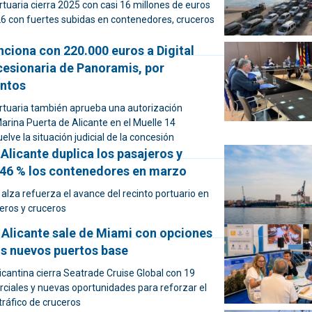
tuaria cierra 2025 con casi 16 millones de euros
26 con fuertes subidas en contenedores, cruceros
nciona con 220.000 euros a Digital
cesionaria de Panoramis, por
ntos
rtuaria también aprueba una autorización
arina Puerta de Alicante en el Muelle 14
elve la situación judicial de la concesión
 Alicante duplica los pasajeros y
46 % los contenedores en marzo
al alza refuerza el avance del recinto portuario en
eros y cruceros
 Alicante sale de Miami con opciones
s nuevos puertos base
icantina cierra Seatrade Cruise Global con 19
ciales y nuevas oportunidades para reforzar el
tráfico de cruceros