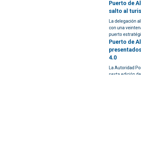
Puerto de Al
salto al tu
La delegación al
con una veinten
puerto estratég
Puerto de Al
presentados
4.0
La Autoridad Por
sexta edición d
sostenibilidad, 
Alicante sit
centro del 
El Ayuntamiento
etapa clave par
conexión entre e
económicos, cult
El Puerto de