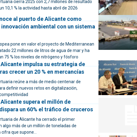
tuaria cierra 2025 con 2,7 millones de resultado
 un 10,1 % la actividad hasta abril de 2026
noce al puerto de Alicante como
n innovación ambiental con un sistema
opea pone en valor el proyecto de Mediterranean
atado 22 millones de litros de agua de mar y ha
n 75 % los niveles de nitrógeno y fósforo
 Alicante impulsa su estrategia de
tras crecer un 20 % en mercancías
rtuaria reúne a más de medio centenar de
ra definir nuevos retos en digitalización,
 competitividad
 Alicante supera el millón de
dispara un 60% el tráfico de cruceros
tuaria de Alicante ha cerrado el primer
n algo más de un millón de toneladas de
cifra que supone...