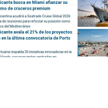
icante busca en Miami afianzar su
rismo de cruceros premium
icantina acudirá a Seatrade Cruise Global 2026
a de reuniones para reforzar su posición como
ico del Mediterráneo
icante avala el 21% de los proyectos
 en la última convocatoria de Ports
tuaria respalda 35 iniciativas innovadoras en la
el fondo, con propuestas centradas en
digitalización, operativa avanzada y seguridad
úa la integración Puerto-ciudad en el
nuevo Plan General
 defiende que el desarrollo del PGE abre una
a consensuar con la Autoridad Portuaria la
l frente marítimo, la movilidad y nuevos usos
urales y de ocio
 Alicante consolida su conexión con