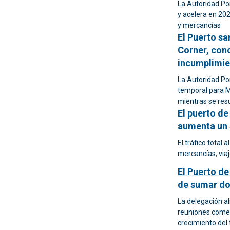
La Autoridad Por
y acelera en 20
y mercancías
El Puerto sa
Corner, con
incumplimie
La Autoridad Po
temporal para M
mientras se resu
El puerto de
aumenta un 
El tráfico total 
mercancías, viaj
El Puerto de
de sumar do
La delegación al
reuniones comer
crecimiento del 