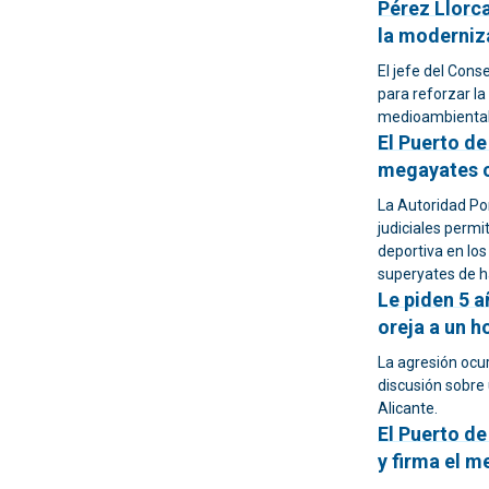
Pérez Llorca
la moderniz
El jefe del Cons
para reforzar la
medioambiental 
El Puerto de
megayates c
La Autoridad Por
judiciales permit
deportiva en los
superyates de h
Le piden 5 a
oreja a un h
La agresión ocur
discusión sobre
Alicante.
El Puerto de
y firma el m