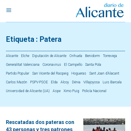
Etiqueta :
Patera
Alicante
Elche
Diputación de Alicante
Orihuela
Benidorm
Torrevieja
Generalitat Valenciana
Coronavirus
El Campello
Santa Pola
Partido Popular
San Vicente del Raspeig
Hogueras
Sant Joan d’Alacant
Carlos Mazón
PSPV-PSOE
Elda
Alcoy
Dénia
Villajoyosa
Luis Barcala
Universidad de Alicante (UA)
Aspe
Ximo Puig
Policía Nacional
Rescatadas dos pateras con
43 personas y tres patrones