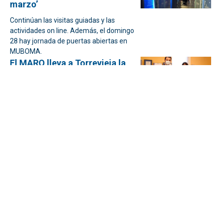
marzo’
Continúan las visitas guiadas y las
actividades on line. Además, el domingo
28 hay jornada de puertas abiertas en
MUBOMA.
El MARQ lleva a Torrevieja la
exposición itinerante
‘Guardianes de Piedra’
Julia Parra y Eduardo Dolón firman el
convenio para inaugurar la muestra que
se podrá visitar en la Sala Vista Alegre.
Diputación dará 370.000€ en
ayudas a artistas de
Hogueras, Fallas y Moros y
Cristianos
Julia Parra, ha mantenido un encuentro
con el portavoz provincial del PSOE, el
concejal de Fiestas de Dénia y
representantes del Gremio.