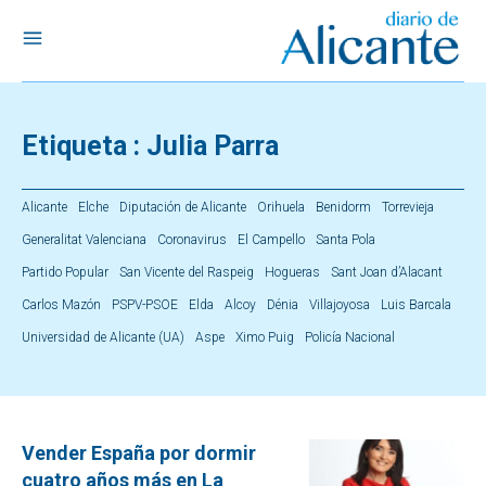
Etiqueta :
Julia Parra
Alicante
Elche
Diputación de Alicante
Orihuela
Benidorm
Torrevieja
Generalitat Valenciana
Coronavirus
El Campello
Santa Pola
Partido Popular
San Vicente del Raspeig
Hogueras
Sant Joan d’Alacant
Carlos Mazón
PSPV-PSOE
Elda
Alcoy
Dénia
Villajoyosa
Luis Barcala
Universidad de Alicante (UA)
Aspe
Ximo Puig
Policía Nacional
Vender España por dormir
cuatro años más en La