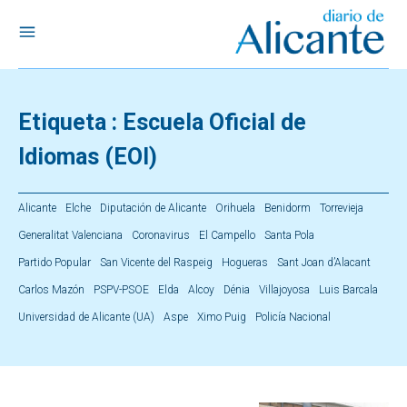
Etiqueta :
Escuela Oficial de
Idiomas (EOI)
Alicante
Elche
Diputación de Alicante
Orihuela
Benidorm
Torrevieja
Generalitat Valenciana
Coronavirus
El Campello
Santa Pola
Partido Popular
San Vicente del Raspeig
Hogueras
Sant Joan d’Alacant
Carlos Mazón
PSPV-PSOE
Elda
Alcoy
Dénia
Villajoyosa
Luis Barcala
Universidad de Alicante (UA)
Aspe
Ximo Puig
Policía Nacional