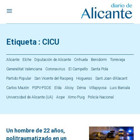
Etiqueta :
CICU
Alicante
Elche
Diputación de Alicante
Orihuela
Benidorm
Torrevieja
Generalitat Valenciana
Coronavirus
El Campello
Santa Pola
Partido Popular
San Vicente del Raspeig
Hogueras
Sant Joan d’Alacant
Carlos Mazón
PSPV-PSOE
Elda
Alcoy
Dénia
Villajoyosa
Luis Barcala
Universidad de Alicante (UA)
Aspe
Ximo Puig
Policía Nacional
Un hombre de 22 años,
politraumatizado en un