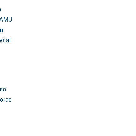
a
 SAMU
n
vital
iso
horas