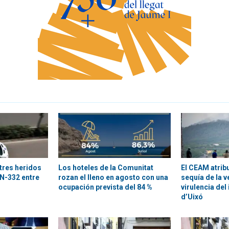
tres heridos
Los hoteles de la Comunitat
El CEAM atribu
 N-332 entre
rozan el lleno en agosto con una
sequía de la v
ocupación prevista del 84 %
virulencia del 
d’Uixó