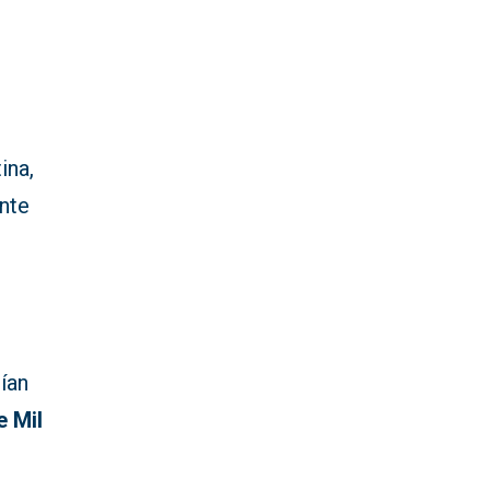
ina,
ante
ían
e Mil