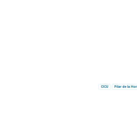
CICU
Pilar de la Ho