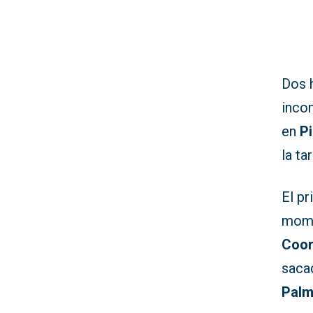
Dos 
incon
en
Pi
la t
El pr
mome
Coor
saca
Palm