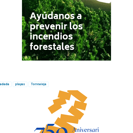
radada
playas
Torrevieja