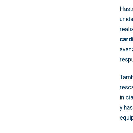
Hasta
unid
reali
card
avan
respu
Tamb
resc
inici
y has
equi