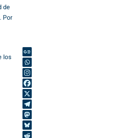
d de
. Por
e los