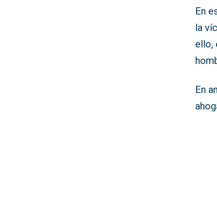
En e
la v
ello,
homb
En a
ahog