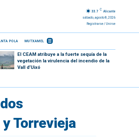
C
33.7
Alicante
sábado, agosto 8, 2026
Registrarse / Unirse
ANTA POLA
MUTXAMEL
El CEAM atribuye a la fuerte sequía de la
vegetación la virulencia del incendio de la
Vall d’Uixó
ados
 y Torrevieja